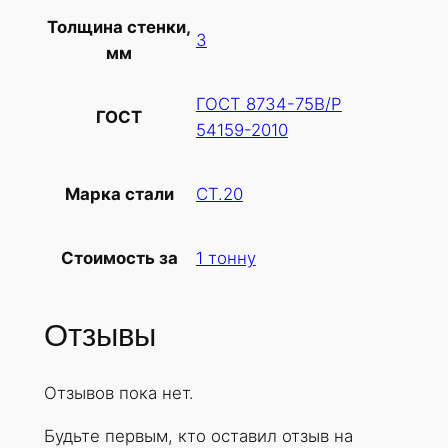
в
Толщина стенки,
а
3
мм
р
а
ГОСТ 8734-75В/Р
Т
ГОСТ
54159-2010
р
у
б
СТ.20
Марка стали
а
х
1 тонну
Стоимость за
о
л
о
Отзывы
д
н
Отзывов пока нет.
о
д
Будьте первым, кто оставил отзыв на