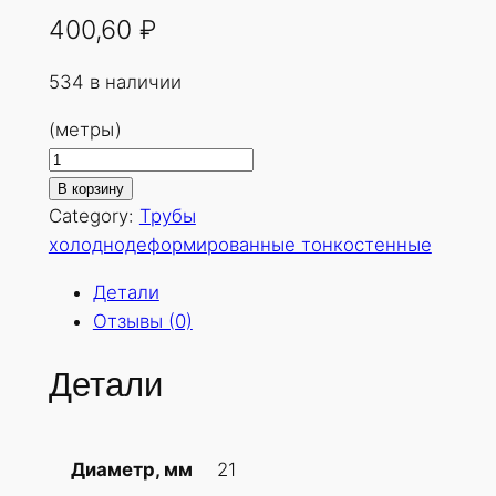
400,60
₽
534 в наличии
(метры)
К
о
В корзину
л
Category:
Трубы
и
холоднодеформированные тонкостенные
ч
Детали
е
Отзывы (0)
с
т
Детали
в
о
т
21
Диаметр, мм
о