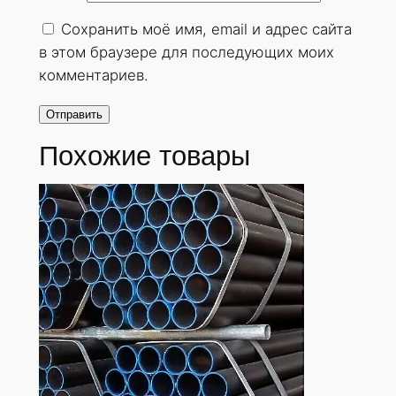
о
Сохранить моё имя, email и адрес сайта
с
в этом браузере для последующих моих
т
комментариев.
е
н
н
Похожие товары
а
я
2
1
х
3
м
м
.
Г
О