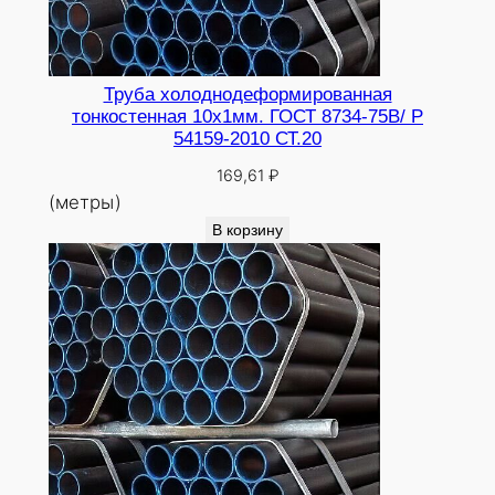
Труба холоднодеформированная
тонкостенная 10х1мм. ГОСТ 8734-75В/ Р
54159-2010 СТ.20
169,61
₽
(метры)
В корзину