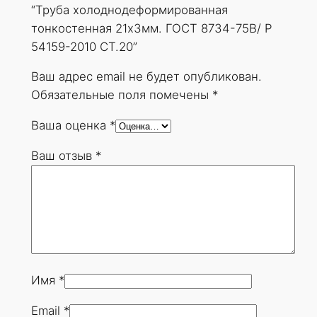
е
“Труба холоднодеформированная
ф
тонкостенная 21х3мм. ГОСТ 8734-75В/ Р
о
54159-2010 СТ.20”
р
м
Ваш адрес email не будет опубликован.
и
Обязательные поля помечены
*
р
Ваша оценка
*
о
в
Ваш отзыв
*
а
н
н
а
я
т
о
Имя
*
н
Email
*
к