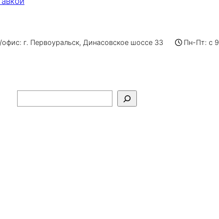
тавкой
офис: г. Первоуральск, Динасовское шоссе 33
Пн-Пт: с 
Поиск