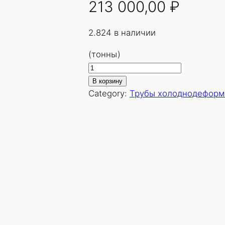
213 000,00
₽
2.824 в наличии
(тонны)
К
о
В корзину
л
Category:
Трубы холоднодеформ
и
ч
е
с
т
в
о
т
о
в