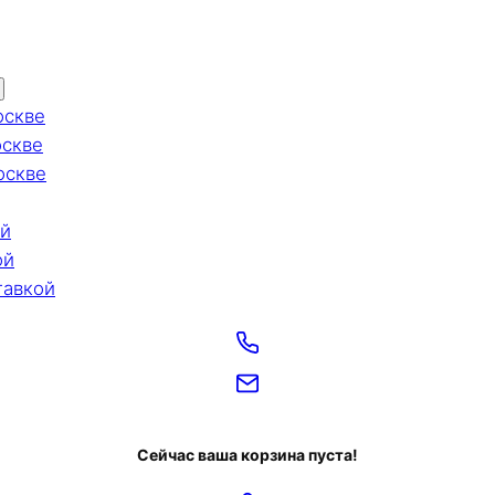
оскве
оскве
оскве
ой
ой
тавкой
Сейчас ваша корзина пуста!