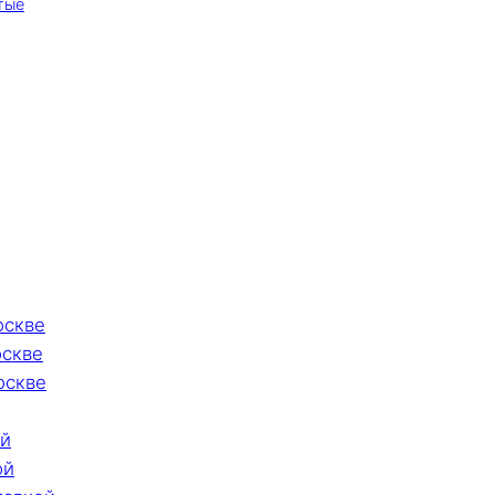
тые
оскве
оскве
оскве
ой
ой