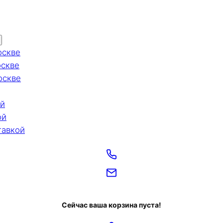
оскве
оскве
оскве
ой
ой
тавкой
Сейчас ваша корзина пуста!