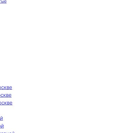
тые
оскве
оскве
оскве
ой
ой