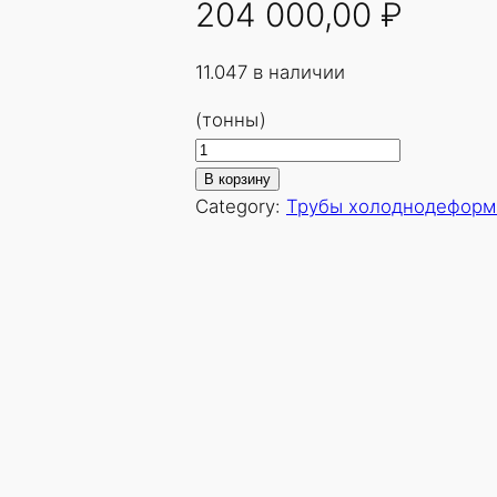
204 000,00
₽
11.047 в наличии
(тонны)
К
о
В корзину
л
Category:
Трубы холоднодеформ
и
ч
е
с
т
в
о
т
о
в