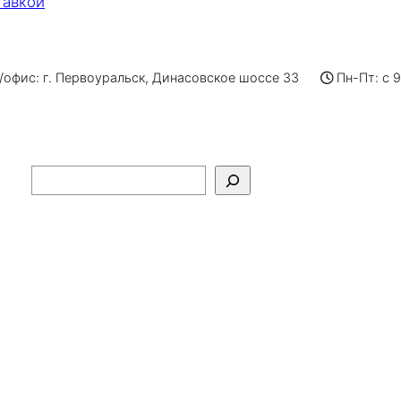
тавкой
офис: г. Первоуральск, Динасовское шоссе 33
Пн-Пт: с 
Поиск