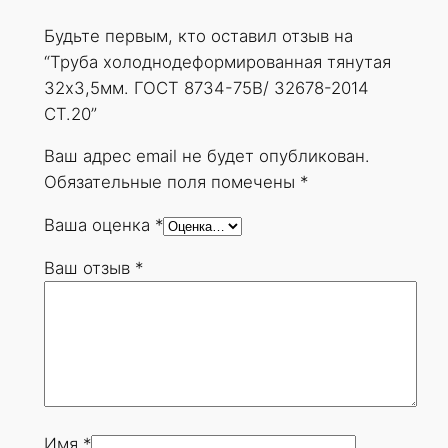
д
Будьте первым, кто оставил отзыв на
е
“Труба холоднодеформированная тянутая
ф
32х3,5мм. ГОСТ 8734-75В/ 32678-2014
о
СТ.20”
р
м
Ваш адрес email не будет опубликован.
и
Обязательные поля помечены
*
р
Ваша оценка
*
о
в
Ваш отзыв
*
а
н
н
а
я
т
я
Имя
*