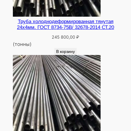
Труба холоднодеформированная тянутая
24х4мм. ГОСТ 8734-75В/ 32678-2014 СТ.20
245 800,00
₽
(тонны)
В корзину