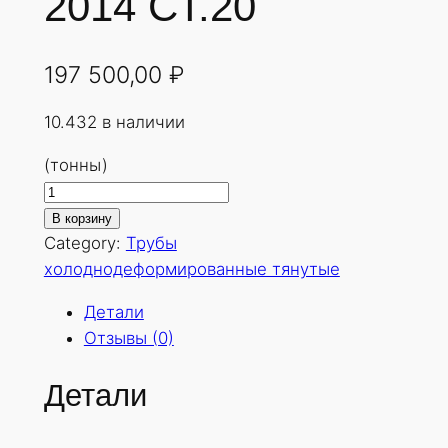
2014 СТ.20
197 500,00
₽
10.432 в наличии
(тонны)
К
о
В корзину
л
Category:
Трубы
и
холоднодеформированные тянутые
ч
Детали
е
Отзывы (0)
с
т
Детали
в
о