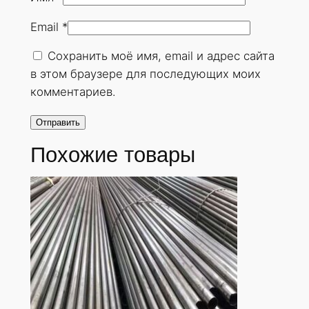
н
Email
*
у
т
Сохранить моё имя, email и адрес сайта
а
в этом браузере для последующих моих
я
комментариев.
3
2
х
Похожие товары
3
,
5
м
м
.
Г
О
С