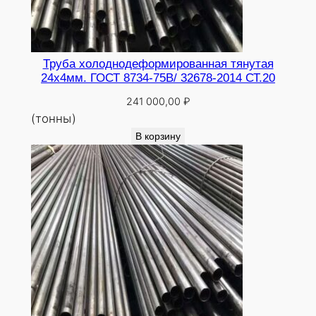
Труба холоднодеформированная тянутая
24х4мм. ГОСТ 8734-75В/ 32678-2014 СТ.20
241 000,00
₽
(тонны)
В корзину