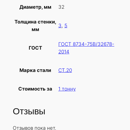
т
32
Диаметр, мм
о
в
Толщина стенки,
а
3
,
5
мм
р
а
ГОСТ 8734-75В/32678-
Т
ГОСТ
2014
р
у
б
СТ.20
Марка стали
а
х
1 тонну
Стоимость за
о
л
о
Отзывы
д
н
Отзывов пока нет.
о