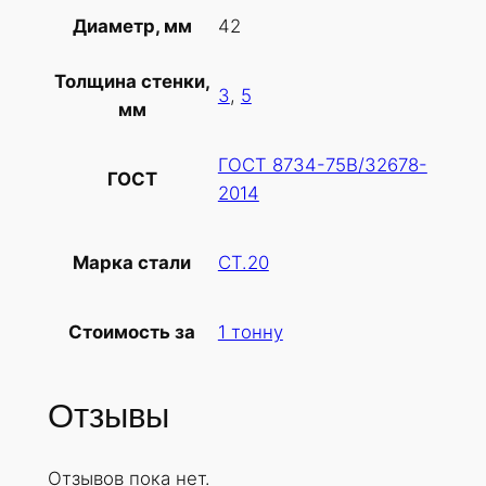
т
42
Диаметр, мм
о
в
Толщина стенки,
а
3
,
5
мм
р
а
ГОСТ 8734-75В/32678-
Т
ГОСТ
2014
р
у
б
СТ.20
Марка стали
а
х
1 тонну
Стоимость за
о
л
о
Отзывы
д
н
Отзывов пока нет.
о