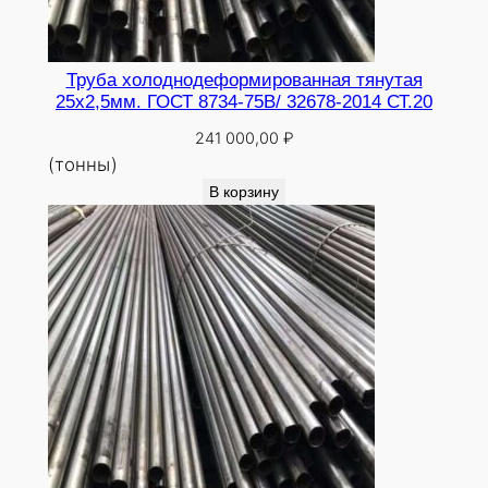
Труба холоднодеформированная тянутая
25х2,5мм. ГОСТ 8734-75В/ 32678-2014 СТ.20
241 000,00
₽
(тонны)
В корзину