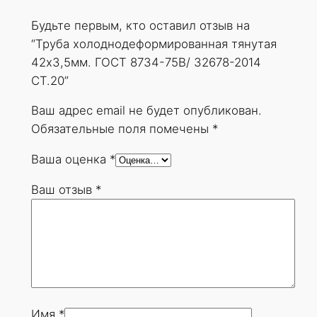
д
Будьте первым, кто оставил отзыв на
е
“Труба холоднодеформированная тянутая
ф
42х3,5мм. ГОСТ 8734-75В/ 32678-2014
о
СТ.20”
р
м
Ваш адрес email не будет опубликован.
и
Обязательные поля помечены
*
р
Ваша оценка
*
о
в
Ваш отзыв
*
а
н
н
а
я
т
я
Имя
*