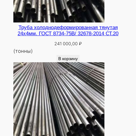
Труба холоднодеформированная тянутая
24х4мм. ГОСТ 8734-75В/ 32678-2014 СТ.20
241 000,00
₽
(тонны)
В корзину