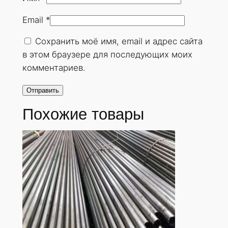
н
Email
*
у
т
Сохранить моё имя, email и адрес сайта
а
в этом браузере для последующих моих
я
комментариев.
4
2
х
Похожие товары
3
,
5
м
м
.
Г
О
С