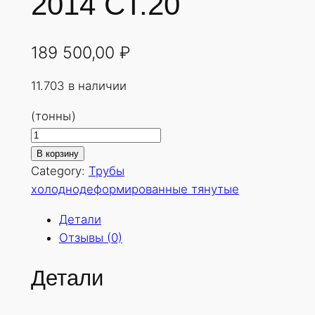
2014 СТ.20
189 500,00
₽
11.703 в наличии
(тонны)
К
о
В корзину
л
Category:
Трубы
и
холоднодеформированные тянутые
ч
Детали
е
Отзывы (0)
с
т
Детали
в
о