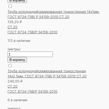
В корзину
Труба
холоднодеформированная
Труба холоднодеформированная тонкостенная 14х1мм.
тонкостенная
ГОСТ 8734-75В/ Р 54159-2010 СТ.20
14х1мм.
139,20
₽
ГОСТ
СТ.20
8734-
ГОСТ 8734-75В/Р 54159-2010
75В/
Р
113 в наличии
54159-
(метры)
2010
Количество
СТ.20
товара
В корзину
Труба
холоднодеформированная
Труба холоднодеформированная тонкостенная
тонкостенная
14х2,5мм. ГОСТ 8734-75В/ Р 54159-2010 СТ.20
14х1мм.
249,00
₽
ГОСТ
СТ.20
8734-
ГОСТ 8734-75В/Р 54159-2010
75В/
Р
6 в наличии
54159-
(метры)