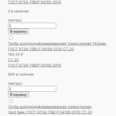
8734-
ГОСТ 8734-75В/Р 54159-2010
75В/
Р
5 в наличии
54159-
(метры)
2010
Количество
СТ.20
товара
В корзину
Труба
холоднодеформированная
Труба холоднодеформированная тонкостенная 14х2мм.
тонкостенная
ГОСТ 8734-75В/ Р 54159-2010 СТ.20
14х2мм.
189,34
₽
ГОСТ
СТ.20
8734-
ГОСТ 8734-75В/Р 54159-2010
75В/
Р
899 в наличии
54159-
(метры)
2010
Количество
СТ.09г2с
товара
В корзину
Труба
холоднодеформированная
Труба холоднодеформированная тонкостенная
тонкостенная
14х3,5мм. ГОСТ 8734-75В/ Р 54159-2010 СТ.20
14х2мм.