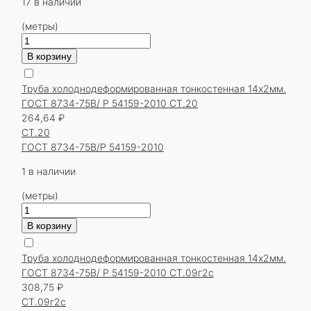
Р
17 в наличии
54159-
(метры)
2010
Количество
СТ.20
товара
В корзину
Труба
холоднодеформированная
Труба холоднодеформированная тонкостенная 14х2мм.
тонкостенная
ГОСТ 8734-75В/ Р 54159-2010 СТ.20
14х2мм.
264,64
₽
ГОСТ
СТ.20
8734-
ГОСТ 8734-75В/Р 54159-2010
75В/
Р
1 в наличии
54159-
(метры)
2010
Количество
СТ.20
товара
В корзину
Труба
холоднодеформированная
Труба холоднодеформированная тонкостенная 14х2мм.
тонкостенная
ГОСТ 8734-75В/ Р 54159-2010 СТ.09г2с
14х2мм.
308,75
₽
ГОСТ
СТ.09г2с