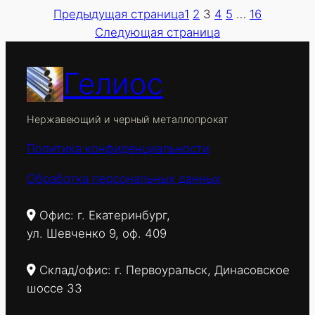
тонкостенная
Предыдущая страница
1
2
3
4
5
…
16
14х3,5мм.
Следующая страница
ГОСТ
8734-
75В/
Гелиос
Р
54159-
2010
Нержавеющий и черный металлопрокат
СТ.20
Политика конфиденциальности
Обработка персональных данных
Офис: г. Екатеринбург,
ул. Шевченко 9, оф. 409
Склад/офис: г. Первоуральск, Динасовское
шоссе 33