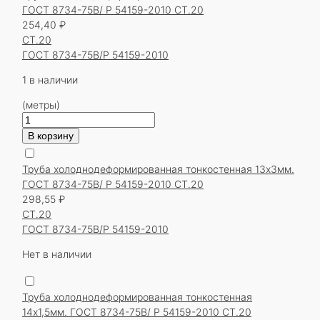
ГОСТ 8734-75В/ Р 54159-2010 СТ.20
254,40
₽
СТ.20
ГОСТ 8734-75В/Р 54159-2010
1 в наличии
(метры)
Количество
товара
В корзину
Труба
холоднодеформированная
Труба холоднодеформированная тонкостенная 13х3мм.
тонкостенная
ГОСТ 8734-75В/ Р 54159-2010 СТ.20
13х3мм.
298,55
₽
ГОСТ
СТ.20
8734-
ГОСТ 8734-75В/Р 54159-2010
75В/
Р
Нет в наличии
54159-
2010
Труба холоднодеформированная тонкостенная
СТ.20
14х1,5мм. ГОСТ 8734-75В/ Р 54159-2010 СТ.20