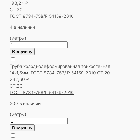
198,24
₽
СТ.20
ГОСТ 8734-75В/Р 54159-2010
4 в наличии
(метры)
Количество
товара
В корзину
Труба
холоднодеформированная
Труба холоднодеформированная тонкостенная
тонкостенная
14х1,5мм. ГОСТ 8734-75В/ Р 54159-2010 СТ.20
14х1,5мм.
232,60
₽
ГОСТ
СТ.20
8734-
ГОСТ 8734-75В/Р 54159-2010
75В/
Р
300 в наличии
54159-
(метры)
2010
Количество
СТ.20
товара
В корзину
Труба