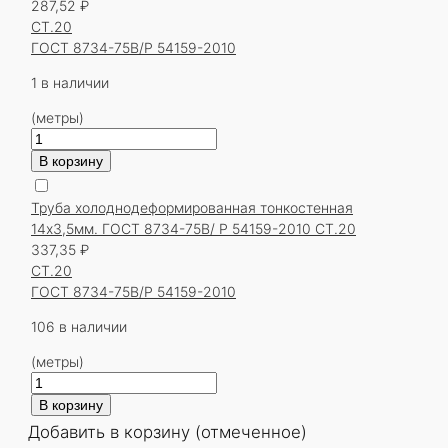
287,52
₽
ГОСТ
СТ.20
8734-
ГОСТ 8734-75В/Р 54159-2010
75В/
Р
1 в наличии
54159-
(метры)
2010
Количество
СТ.20
товара
В корзину
Труба
холоднодеформированная
Труба холоднодеформированная тонкостенная
тонкостенная
14х3,5мм. ГОСТ 8734-75В/ Р 54159-2010 СТ.20
14х3,5мм.
337,35
₽
ГОСТ
СТ.20
8734-
ГОСТ 8734-75В/Р 54159-2010
75В/
Р
106 в наличии
54159-
(метры)
2010
Количество
СТ.20
товара
В корзину
Труба
Добавить в корзину (отмеченное)
холоднодеформированная