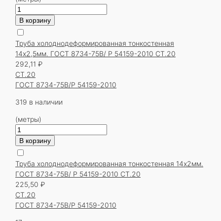
2010
Количество
СТ.20
товара
В корзину
Труба
холоднодеформированная
Труба холоднодеформированная тонкостенная
тонкостенная
14х2,5мм. ГОСТ 8734-75В/ Р 54159-2010 СТ.20
14х2,5мм.
292,11
₽
ГОСТ
СТ.20
8734-
ГОСТ 8734-75В/Р 54159-2010
75В/
Р
319 в наличии
54159-
(метры)
2010
Количество
СТ.20
товара
В корзину
Труба
холоднодеформированная
Труба холоднодеформированная тонкостенная 14х2мм.
тонкостенная
ГОСТ 8734-75В/ Р 54159-2010 СТ.20
14х2,5мм.
225,50
₽
ГОСТ
СТ.20
8734-
ГОСТ 8734-75В/Р 54159-2010
75В/