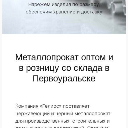
Нарежем изделия по размеру,
обеспечим хранение и доставку
Металлопрокат оптом и
в розницу со склада в
Первоуральске
Компания «Гелиос» поставляет
нержавеющий и черный металлопрокат
Наше производство металлопроката
Наше производство металлопроката
Наше производство металлопроката
Наше производство металлопроката
Наше производство металлопроката
Наше производство металлопроката
Наше производство металлопроката
для производственных, строительных и