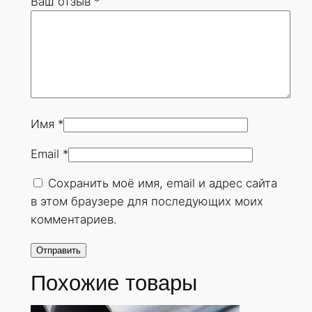
Ваш отзыв
*
0
х
2
0
м
м
.
Имя
*
Г
Email
*
О
С
Сохранить моё имя, email и адрес сайта
Т
в этом браузере для последующих моих
8
комментариев.
7
3
2
Похожие товары
-
7