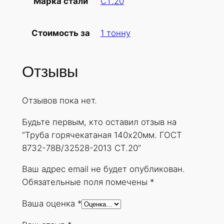
СТ.20
Марка стали
б
а
1 тонну
Стоимость за
г
о
р
Отзывы
я
ч
Отзывов пока нет.
е
к
Будьте первым, кто оставил отзыв на
а
“Труба горячекатаная 140х20мм. ГОСТ
т
8732-78В/32528-2013 СТ.20”
а
н
Ваш адрес email не будет опубликован.
а
Обязательные поля помечены
*
я
Ваша оценка
*
1
4