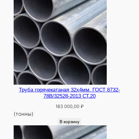
0
Труба горячекатаная 32х4мм. ГОСТ 8732-
78В/32528-2013 СТ.20
183 000,00
₽
(тонны)
В корзину