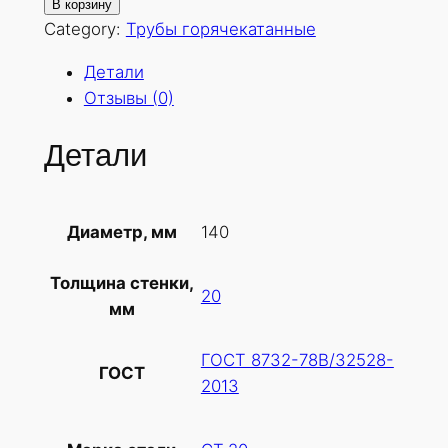
о
В корзину
л
Category:
Трубы горячекатанные
и
Детали
ч
Отзывы (0)
е
с
Детали
т
в
о
140
Диаметр, мм
т
о
Толщина стенки,
в
20
мм
а
р
ГОСТ 8732-78В/32528-
а
ГОСТ
2013
Т
р
у