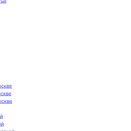
тые
оскве
оскве
оскве
ой
ой