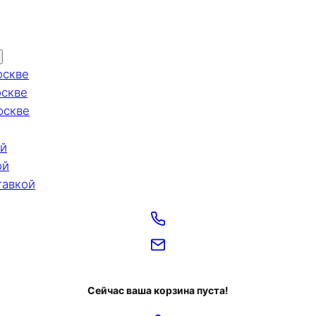
оскве
оскве
оскве
ой
ой
тавкой
Сейчас ваша корзина пуста!