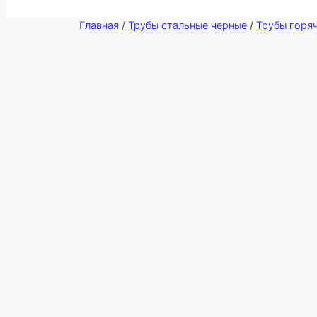
Главная
/
Трубы стальные черные
/
Трубы горя