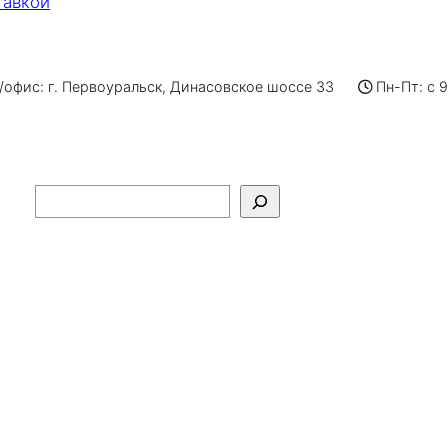
тавкой
офис: г. Первоуральск, Динасовское шоссе 33
Пн-Пт: с 
Поиск