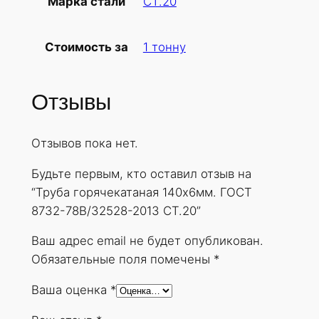
СТ.20
Марка стали
б
а
1 тонну
Стоимость за
г
о
р
Отзывы
я
ч
Отзывов пока нет.
е
к
Будьте первым, кто оставил отзыв на
а
“Труба горячекатаная 140х6мм. ГОСТ
т
8732-78В/32528-2013 СТ.20”
а
н
Ваш адрес email не будет опубликован.
а
Обязательные поля помечены
*
я
Ваша оценка
*
1
4