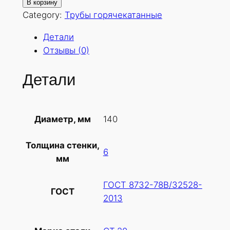
о
В корзину
л
Category:
Трубы горячекатанные
и
Детали
ч
Отзывы (0)
е
с
Детали
т
в
о
140
Диаметр, мм
т
о
Толщина стенки,
в
6
мм
а
р
ГОСТ 8732-78В/32528-
а
ГОСТ
2013
Т
р
у