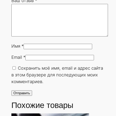
Ваш отзыв
*
0
х
6
м
м
.
Г
Имя
*
О
Email
*
С
Т
Сохранить моё имя, email и адрес сайта
8
в этом браузере для последующих моих
7
комментариев.
3
2
-
Похожие товары
7
8