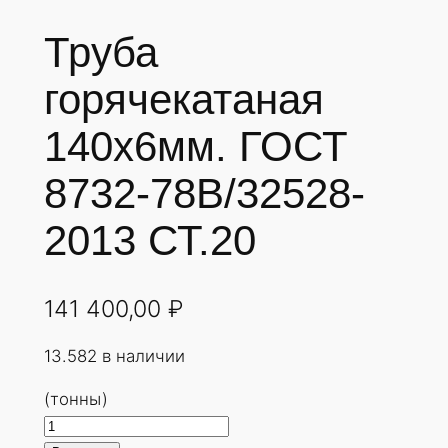
Труба
горячекатаная
140х6мм. ГОСТ
8732-78В/32528-
2013 СТ.20
141 400,00
₽
13.582 в наличии
(тонны)
К