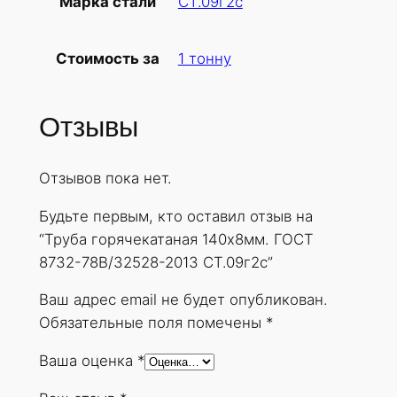
СТ.09г2с
Марка стали
б
а
1 тонну
Стоимость за
г
о
р
Отзывы
я
ч
Отзывов пока нет.
е
к
Будьте первым, кто оставил отзыв на
а
“Труба горячекатаная 140х8мм. ГОСТ
т
8732-78В/32528-2013 СТ.09г2с”
а
н
Ваш адрес email не будет опубликован.
а
Обязательные поля помечены
*
я
Ваша оценка
*
1
4