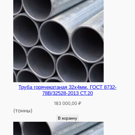
г
2
с
Труба горячекатаная 32х4мм. ГОСТ 8732-
78В/32528-2013 СТ.20
183 000,00
₽
(тонны)
В корзину