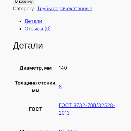
о
В корзину
л
Category:
Трубы горячекатанные
и
Детали
ч
Отзывы (0)
е
с
Детали
т
в
о
140
Диаметр, мм
т
о
Толщина стенки,
в
8
мм
а
р
ГОСТ 8732-78В/32528-
а
ГОСТ
2013
Т
р
у