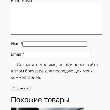
Ваш отзыв
*
0
х
8
м
м
.
Г
Имя
*
О
Email
*
С
Т
Сохранить моё имя, email и адрес сайта
8
в этом браузере для последующих моих
7
комментариев.
3
2
-
Похожие товары
7
8