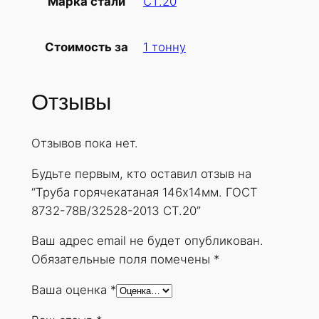
СТ.20
Марка стали
б
а
1 тонну
Стоимость за
г
о
р
Отзывы
я
ч
Отзывов пока нет.
е
к
Будьте первым, кто оставил отзыв на
а
“Труба горячекатаная 146х14мм. ГОСТ
т
8732-78В/32528-2013 СТ.20”
а
н
Ваш адрес email не будет опубликован.
а
Обязательные поля помечены
*
я
Ваша оценка
*
1
4