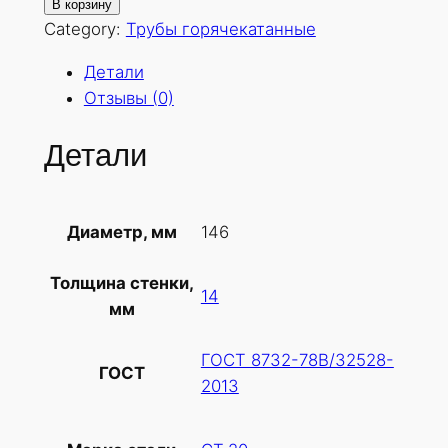
о
В корзину
л
Category:
Трубы горячекатанные
и
Детали
ч
Отзывы (0)
е
с
Детали
т
в
о
146
Диаметр, мм
т
о
Толщина стенки,
в
14
мм
а
р
ГОСТ 8732-78В/32528-
а
ГОСТ
2013
Т
р
у