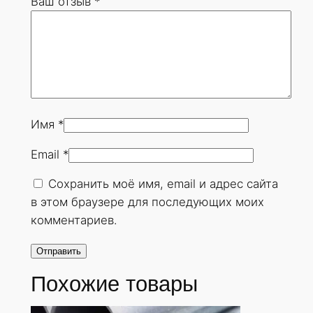
Ваш отзыв
*
6
х
1
4
м
м
.
Имя
*
Г
Email
*
О
С
Сохранить моё имя, email и адрес сайта
Т
в этом браузере для последующих моих
8
комментариев.
7
3
2
Похожие товары
-
7