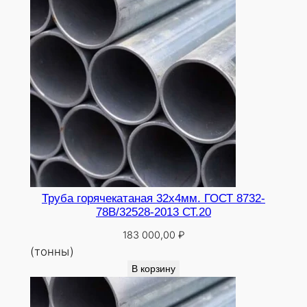
0
Труба горячекатаная 32х4мм. ГОСТ 8732-
78В/32528-2013 СТ.20
183 000,00
₽
(тонны)
В корзину