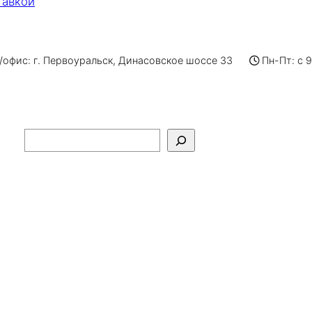
тавкой
офис: г. Первоуральск, Динасовское шоссе 33
Пн-Пт: с 
Поиск