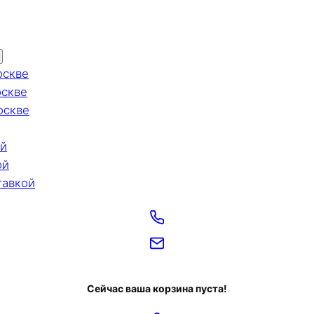
оскве
оскве
оскве
ой
ой
тавкой
Сейчас ваша корзина пуста!