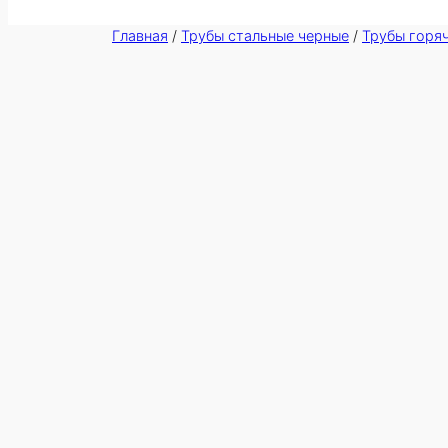
Главная
/
Трубы стальные черные
/
Трубы горя