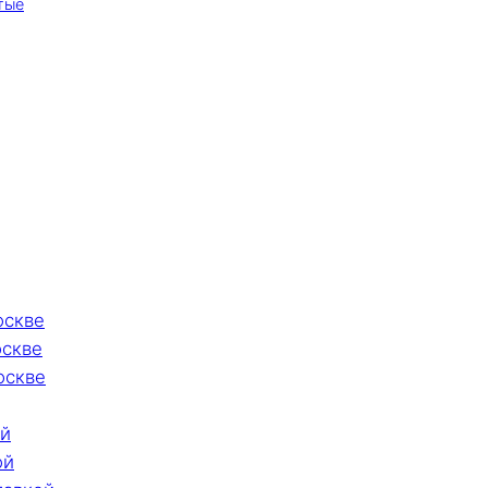
тые
оскве
оскве
оскве
ой
ой