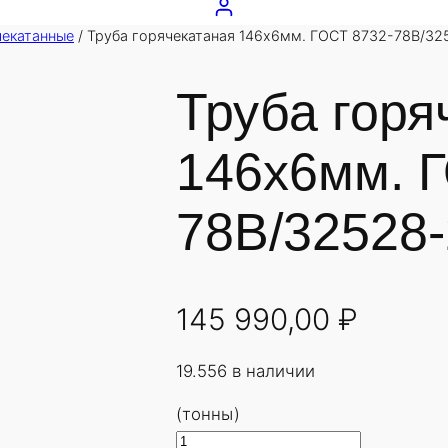
чекатанные
/ Труба горячекатаная 146х6мм. ГОСТ 8732-78В/32
Труба горя
146х6мм. 
78В/32528-
145 990,00
₽
19.556 в наличии
(тонны)
К