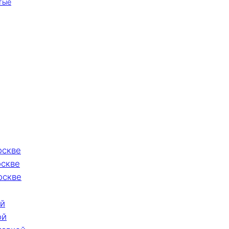
тые
оскве
оскве
оскве
ой
ой