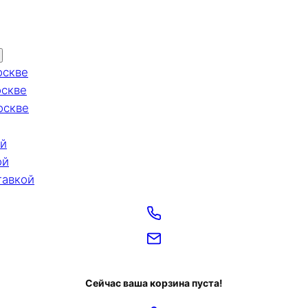
оскве
оскве
оскве
ой
ой
тавкой
Сейчас ваша корзина пуста!