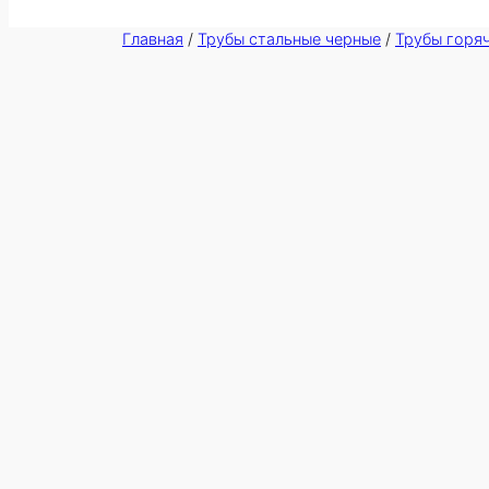
Главная
/
Трубы стальные черные
/
Трубы горя