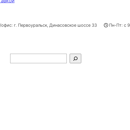
тавкой
офис: г. Первоуральск, Динасовское шоссе 33
Пн-Пт: с 
Поиск