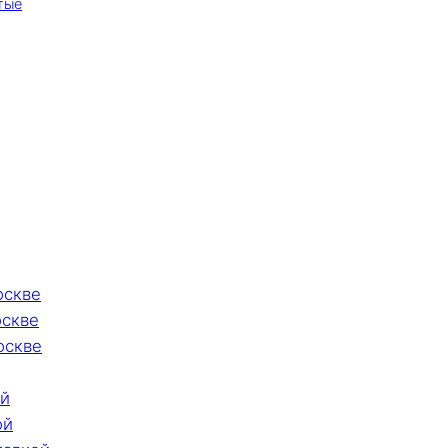
тые
оскве
оскве
оскве
ой
ой