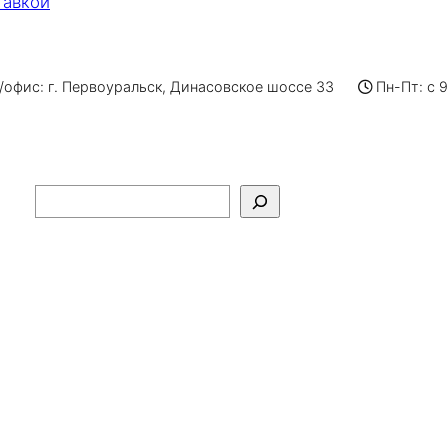
тавкой
офис: г. Первоуральск, Динасовское шоссе 33
Пн-Пт: с 
Поиск