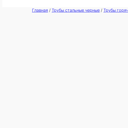
Главная
/
Трубы стальные черные
/
Трубы горя