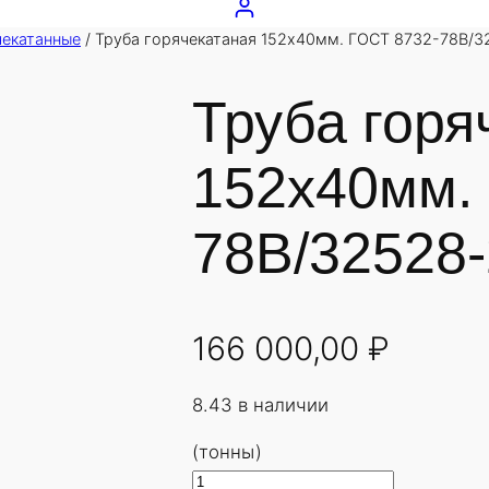
чекатанные
/ Труба горячекатаная 152х40мм. ГОСТ 8732-78В/3
Труба горя
152х40мм.
78В/32528-
166 000,00
₽
8.43 в наличии
(тонны)
К