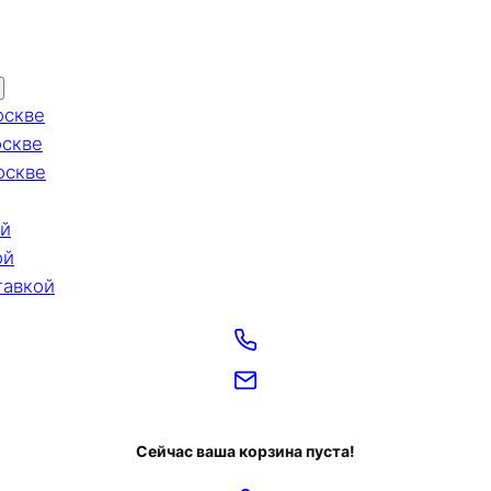
оскве
оскве
оскве
ой
ой
тавкой
Сейчас ваша корзина пуста!