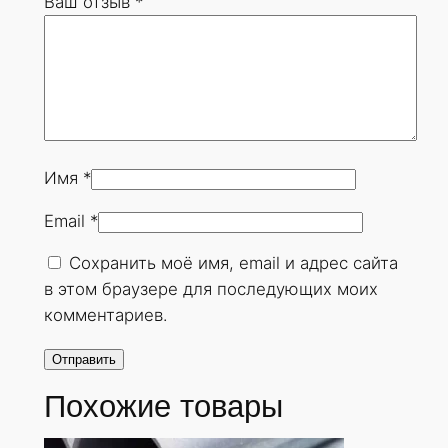
Ваш отзыв
*
2
х
5
м
м
.
Г
Имя
*
О
Email
*
С
Т
Сохранить моё имя, email и адрес сайта
8
в этом браузере для последующих моих
7
комментариев.
3
2
-
Похожие товары
7
8