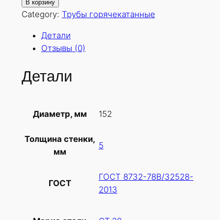
о
В корзину
л
Category:
Трубы горячекатанные
и
Детали
ч
Отзывы (0)
е
с
Детали
т
в
о
152
Диаметр, мм
т
о
Толщина стенки,
в
5
мм
а
р
ГОСТ 8732-78В/32528-
а
ГОСТ
2013
Т
р
у