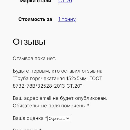
СТ.20
Марка стали
б
а
1 тонну
Стоимость за
г
о
р
Отзывы
я
ч
Отзывов пока нет.
е
к
Будьте первым, кто оставил отзыв на
а
“Труба горячекатаная 152х5мм. ГОСТ
т
8732-78В/32528-2013 СТ.20”
а
н
Ваш адрес email не будет опубликован.
а
Обязательные поля помечены
*
я
Ваша оценка
*
1
5