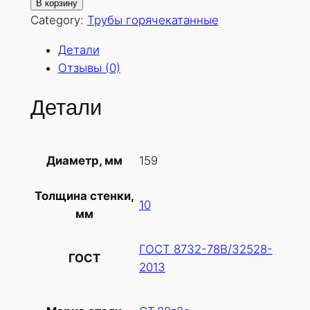
о
В корзину
л
Category:
Трубы горячекатанные
и
Детали
ч
Отзывы (0)
е
с
Детали
т
в
о
159
Диаметр, мм
т
о
Толщина стенки,
в
10
мм
а
р
ГОСТ 8732-78В/32528-
а
ГОСТ
2013
Т
р
у