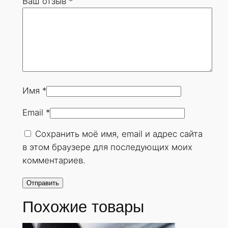
Ваш отзыв
*
9
х
1
0
м
м
.
Имя
*
Г
Email
*
О
С
Сохранить моё имя, email и адрес сайта
Т
в этом браузере для последующих моих
8
комментариев.
7
3
2
Похожие товары
-
7