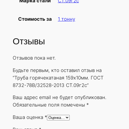
СТ.09г2с
Марка стали
б
а
1 тонну
Стоимость за
г
о
р
Отзывы
я
ч
Отзывов пока нет.
е
к
Будьте первым, кто оставил отзыв на
а
“Труба горячекатаная 159х10мм. ГОСТ
т
8732-78В/32528-2013 СТ.09г2с”
а
н
Ваш адрес email не будет опубликован.
а
Обязательные поля помечены
*
я
Ваша оценка
*
1
5