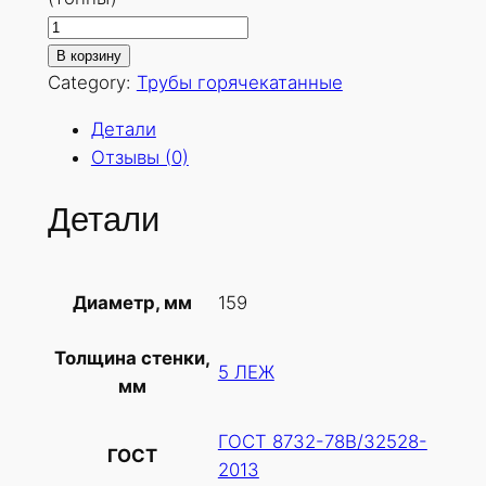
К
о
В корзину
л
Category:
Трубы горячекатанные
и
Детали
ч
Отзывы (0)
е
с
Детали
т
в
о
159
Диаметр, мм
т
о
Толщина стенки,
в
5 ЛЕЖ
мм
а
р
ГОСТ 8732-78В/32528-
а
ГОСТ
2013
Т