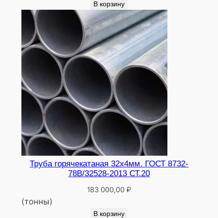
В корзину
Т
.
0
9
г
2
с
Труба горячекатаная 32х4мм. ГОСТ 8732-
78В/32528-2013 СТ.20
183 000,00
₽
(тонны)
В корзину