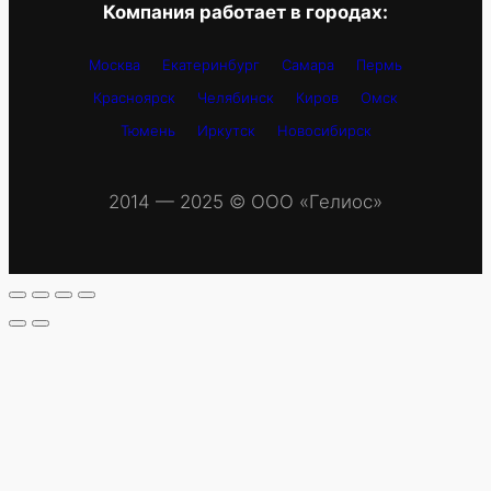
Компания работает в городах:
Москва
Екатеринбург
Самара
Пермь
Красноярск
Челябинск
Киров
Омск
Тюмень
Иркутск
Новосибирск
2014 — 2025 © OOO «Гелиос»