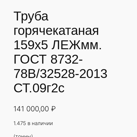
Труба
горячекатаная
159х5 ЛЕЖмм.
ГОСТ 8732-
78В/32528-2013
СТ.09г2с
141 000,00
₽
1.475 в наличии
(тонны)