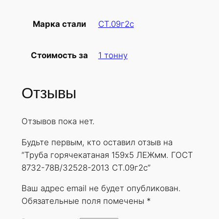
р
у
СТ.09г2с
Марка стали
б
а
1 тонну
Стоимость за
г
о
р
Отзывы
я
ч
Отзывов пока нет.
е
к
Будьте первым, кто оставил отзыв на
а
“Труба горячекатаная 159х5 ЛЕЖмм. ГОСТ
т
8732-78В/32528-2013 СТ.09г2с”
а
н
Ваш адрес email не будет опубликован.
а
Обязательные поля помечены
*
я