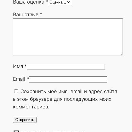
Ваша оценка
*
1
5
Ваш отзыв
*
9
х
5
Л
Е
Ж
м
Имя
*
м
Email
*
.
Г
Сохранить моё имя, email и адрес сайта
О
в этом браузере для последующих моих
С
комментариев.
Т
8
7