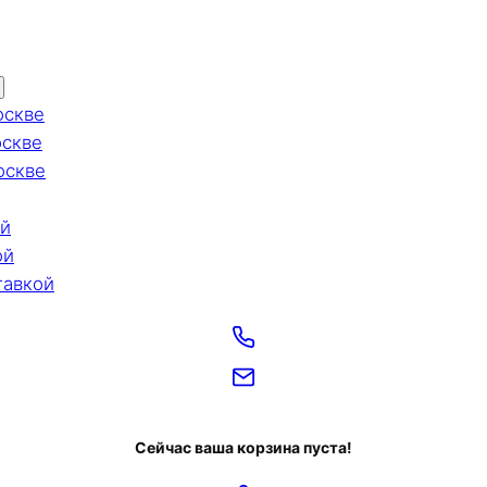
оскве
оскве
оскве
ой
ой
тавкой
Сейчас ваша корзина пуста!