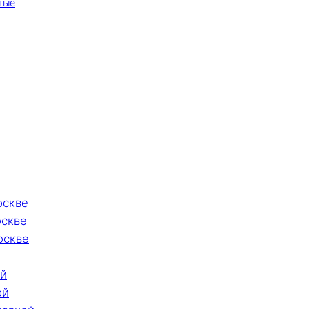
тые
оскве
оскве
оскве
ой
ой