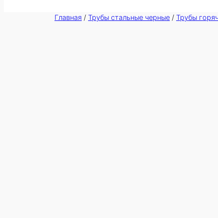
Главная
/
Трубы стальные черные
/
Трубы горя