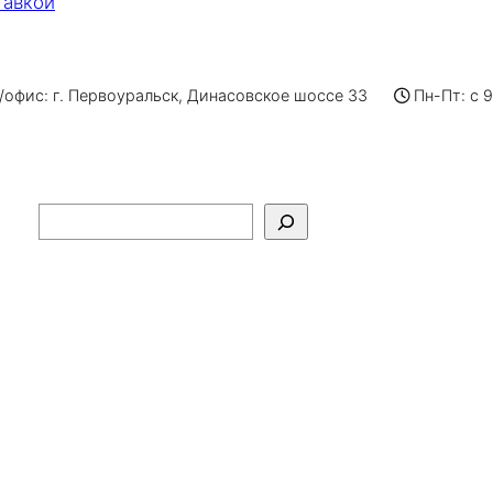
тавкой
офис: г. Первоуральск, Динасовское шоссе 33
Пн-Пт: с 
Поиск