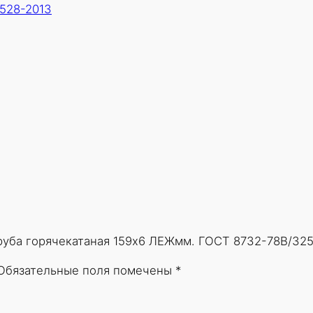
528-2013
Т
р
у
б
а
г
о
р
я
ч
е
к
а
Труба горячекатаная 159х6 ЛЕЖмм. ГОСТ 8732-78В/325
т
а
Обязательные поля помечены
*
н
а