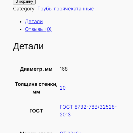
о
В корзину
л
Category:
Трубы горячекатанные
и
Детали
ч
Отзывы (0)
е
с
Детали
т
в
о
168
Диаметр, мм
т
о
Толщина стенки,
в
20
мм
а
р
ГОСТ 8732-78В/32528-
а
ГОСТ
2013
Т
р
у