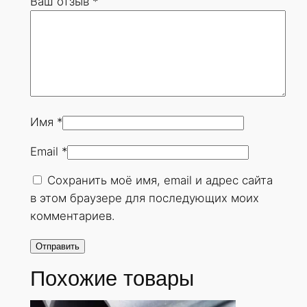
Ваш отзыв
*
8
х
2
0
м
м
.
Имя
*
Г
Email
*
О
С
Сохранить моё имя, email и адрес сайта
Т
в этом браузере для последующих моих
8
комментариев.
7
3
2
Похожие товары
-
7