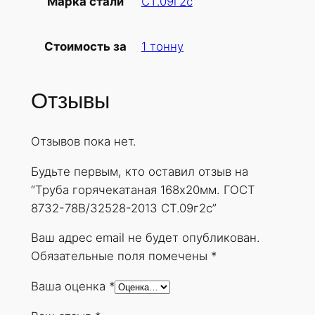
СТ.09г2с
Марка стали
б
а
1 тонну
Стоимость за
г
о
р
Отзывы
я
ч
Отзывов пока нет.
е
к
Будьте первым, кто оставил отзыв на
а
“Труба горячекатаная 168х20мм. ГОСТ
т
8732-78В/32528-2013 СТ.09г2с”
а
н
Ваш адрес email не будет опубликован.
а
Обязательные поля помечены
*
я
Ваша оценка
*
1
6