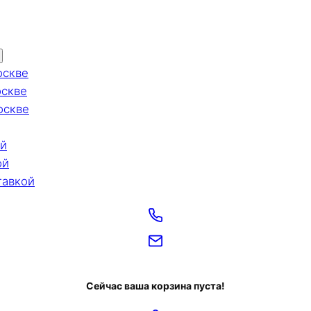
оскве
оскве
оскве
ой
ой
тавкой
Сейчас ваша корзина пуста!