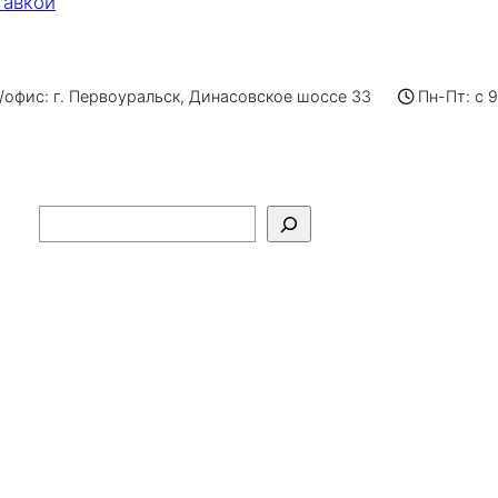
тавкой
офис: г. Первоуральск, Динасовское шоссе 33
Пн-Пт: с 
Поиск