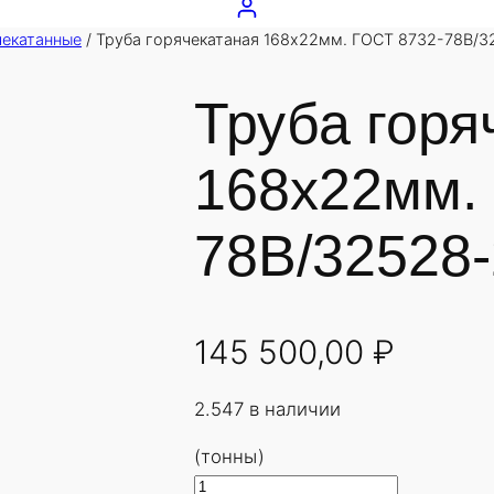
чекатанные
/ Труба горячекатаная 168х22мм. ГОСТ 8732-78В/3
Труба горя
168х22мм.
78В/32528-
145 500,00
₽
2.547 в наличии
(тонны)
К