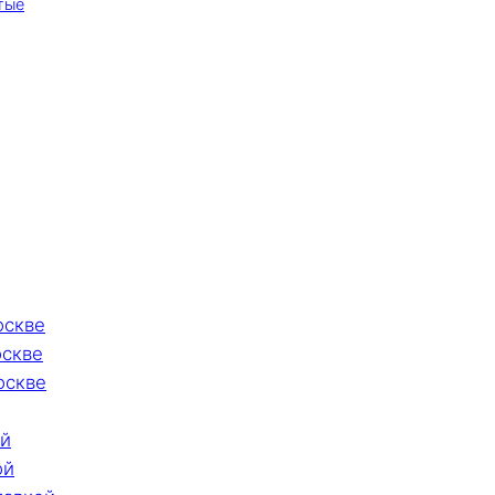
тые
оскве
оскве
оскве
ой
ой