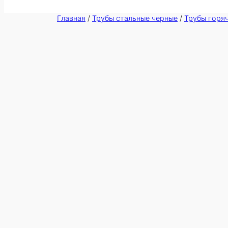
Главная
/
Трубы стальные черные
/
Трубы горя