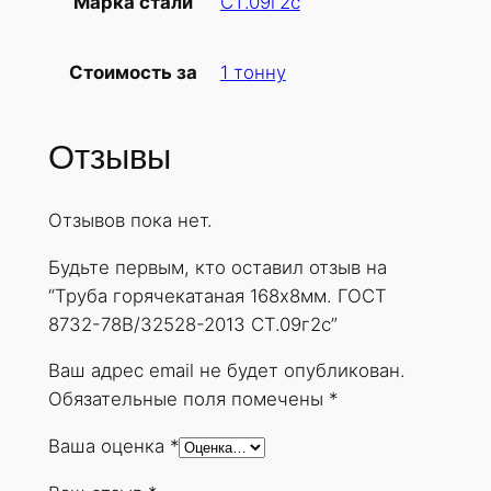
СТ.09г2с
Марка стали
б
а
1 тонну
Стоимость за
г
о
р
Отзывы
я
ч
Отзывов пока нет.
е
к
Будьте первым, кто оставил отзыв на
а
“Труба горячекатаная 168х8мм. ГОСТ
т
8732-78В/32528-2013 СТ.09г2с”
а
н
Ваш адрес email не будет опубликован.
а
Обязательные поля помечены
*
я
Ваша оценка
*
1
6