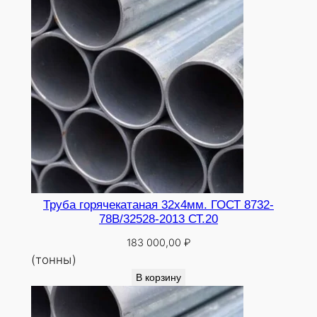
г
2
с
Труба горячекатаная 32х4мм. ГОСТ 8732-
78В/32528-2013 СТ.20
183 000,00
₽
(тонны)
В корзину