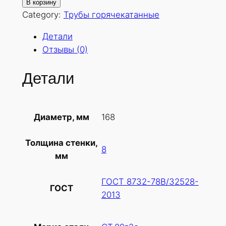
о
В корзину
л
Category:
Трубы горячекатанные
и
Детали
ч
Отзывы (0)
е
с
Детали
т
в
о
168
Диаметр, мм
т
о
Толщина стенки,
в
8
мм
а
р
ГОСТ 8732-78В/32528-
а
ГОСТ
2013
Т
р
у