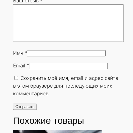
Ваш отзыв
*
8
х
8
м
м
.
Г
Имя
*
О
Email
*
С
Т
Сохранить моё имя, email и адрес сайта
8
в этом браузере для последующих моих
7
комментариев.
3
2
-
Похожие товары
7
8