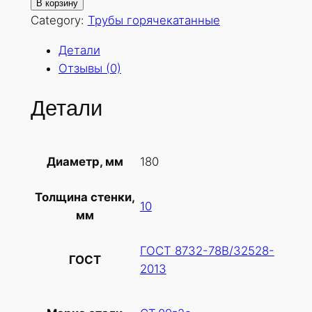
о
В корзину
л
Category:
Трубы горячекатанные
и
Детали
ч
Отзывы (0)
е
с
Детали
т
в
о
180
Диаметр, мм
т
о
Толщина стенки,
в
10
мм
а
р
ГОСТ 8732-78В/32528-
а
ГОСТ
2013
Т
р
у