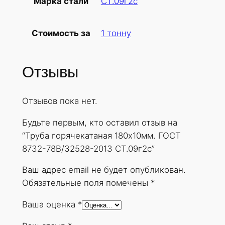
СТ.09г2с
Марка стали
б
а
1 тонну
Стоимость за
г
о
р
Отзывы
я
ч
Отзывов пока нет.
е
к
Будьте первым, кто оставил отзыв на
а
“Труба горячекатаная 180х10мм. ГОСТ
т
8732-78В/32528-2013 СТ.09г2с”
а
н
Ваш адрес email не будет опубликован.
а
Обязательные поля помечены
*
я
Ваша оценка
*
1
8