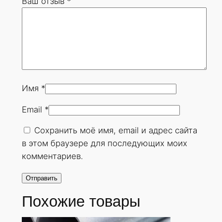
Ваш отзыв
*
0
х
1
0
м
м
.
Имя
*
Г
Email
*
О
С
Сохранить моё имя, email и адрес сайта
Т
в этом браузере для последующих моих
8
комментариев.
7
3
2
Похожие товары
-
7