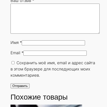
Ваш отзыв
*
0
х
2
4
м
м
.
Имя
*
Г
Email
*
О
С
Сохранить моё имя, email и адрес сайта
Т
в этом браузере для последующих моих
8
комментариев.
7
3
2
Похожие товары
-
7