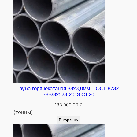
0
Труба горячекатаная 38х3,0мм. ГОСТ 8732-
78В/32528-2013 СТ.20
183 000,00
₽
(тонны)
В корзину