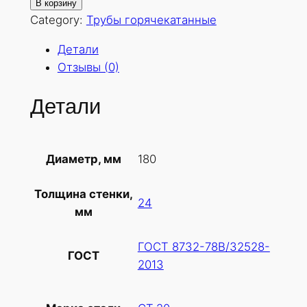
о
В корзину
л
Category:
Трубы горячекатанные
и
Детали
ч
Отзывы (0)
е
с
Детали
т
в
о
180
Диаметр, мм
т
о
Толщина стенки,
в
24
мм
а
р
ГОСТ 8732-78В/32528-
а
ГОСТ
2013
Т
р
у