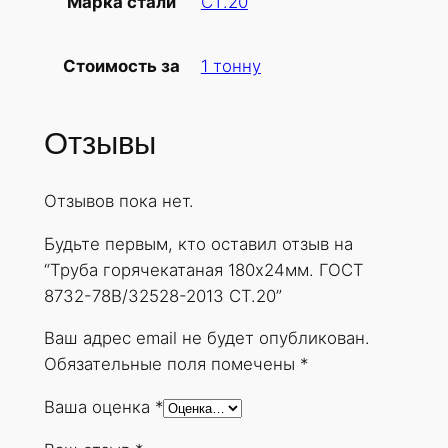
СТ.20
Марка стали
б
а
1 тонну
Стоимость за
г
о
р
Отзывы
я
ч
Отзывов пока нет.
е
к
Будьте первым, кто оставил отзыв на
а
“Труба горячекатаная 180х24мм. ГОСТ
т
8732-78В/32528-2013 СТ.20”
а
н
Ваш адрес email не будет опубликован.
а
Обязательные поля помечены
*
я
Ваша оценка
*
1
8