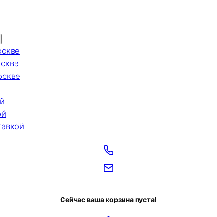
оскве
оскве
оскве
ой
ой
тавкой
Сейчас ваша корзина пуста!