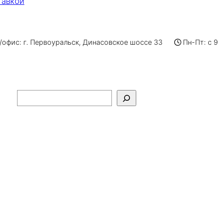
тавкой
офис: г. Первоуральск, Динасовское шоссе 33
Пн-Пт: с 
Поиск