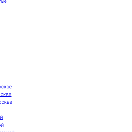
тые
оскве
оскве
оскве
ой
ой