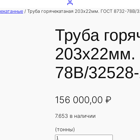
чекатанные
/ Труба горячекатаная 203х22мм. ГОСТ 8732-78В/3
Труба горя
203х22мм.
78В/32528-
156 000,00
₽
7.653 в наличии
(тонны)
К