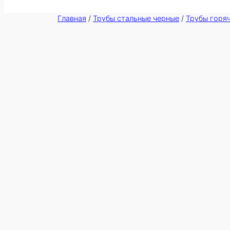
Главная
/
Трубы стальные черные
/
Трубы горя