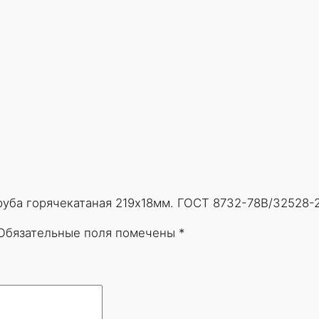
у
б
а
г
о
р
я
ч
е
к
а
Труба горячекатаная 219х18мм. ГОСТ 8732-78В/32528-2
т
а
Обязательные поля помечены
*
н
а
я
2