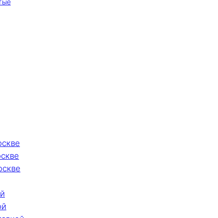
тые
оскве
оскве
оскве
ой
ой