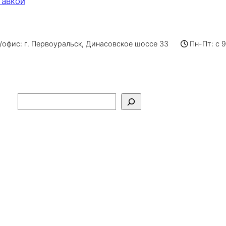
тавкой
офис: г. Первоуральск, Динасовское шоссе 33
Пн-Пт: с 
Поиск