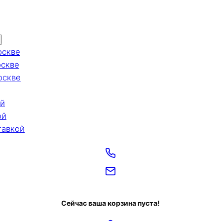
оскве
оскве
оскве
ой
ой
тавкой
Сейчас ваша корзина пуста!