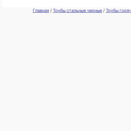
Главная
/
Трубы стальные черные
/
Трубы горя