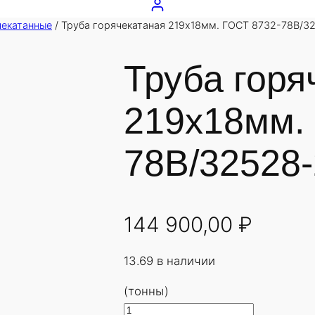
чекатанные
/ Труба горячекатаная 219х18мм. ГОСТ 8732-78В/3
Труба горя
219х18мм.
78В/32528-
144 900,00
₽
13.69 в наличии
(тонны)
К