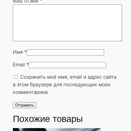
Ваш отзыв
*
9
х
2
5
м
м
.
Имя
*
Г
Email
*
О
С
Сохранить моё имя, email и адрес сайта
Т
в этом браузере для последующих моих
8
комментариев.
7
3
2
Похожие товары
-
7