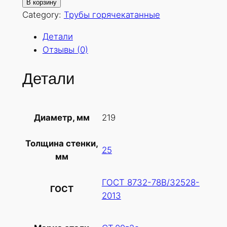
о
В корзину
л
Category:
Трубы горячекатанные
и
Детали
ч
Отзывы (0)
е
с
Детали
т
в
о
219
Диаметр, мм
т
о
Толщина стенки,
в
25
мм
а
р
ГОСТ 8732-78В/32528-
а
ГОСТ
2013
Т
р
у