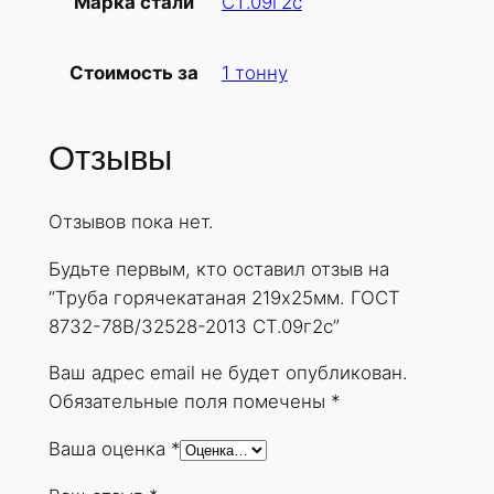
СТ.09г2с
Марка стали
б
а
1 тонну
Стоимость за
г
о
р
Отзывы
я
ч
Отзывов пока нет.
е
к
Будьте первым, кто оставил отзыв на
а
“Труба горячекатаная 219х25мм. ГОСТ
т
8732-78В/32528-2013 СТ.09г2с”
а
н
Ваш адрес email не будет опубликован.
а
Обязательные поля помечены
*
я
Ваша оценка
*
2
1