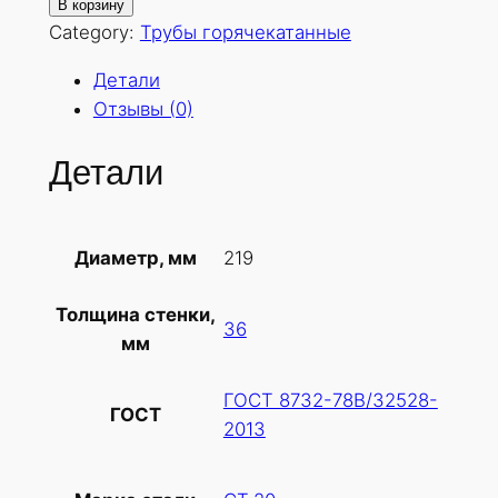
о
В корзину
л
Category:
Трубы горячекатанные
и
Детали
ч
Отзывы (0)
е
с
Детали
т
в
о
219
Диаметр, мм
т
о
Толщина стенки,
в
36
мм
а
р
ГОСТ 8732-78В/32528-
а
ГОСТ
2013
Т
р
у