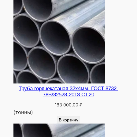
0
Труба горячекатаная 32х4мм. ГОСТ 8732-
78В/32528-2013 СТ.20
183 000,00
₽
(тонны)
В корзину