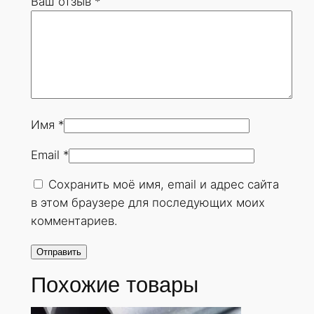
Ваш отзыв
*
9
х
3
6
м
м
.
Имя
*
Г
Email
*
О
С
Сохранить моё имя, email и адрес сайта
Т
в этом браузере для последующих моих
8
комментариев.
7
3
2
Похожие товары
-
7