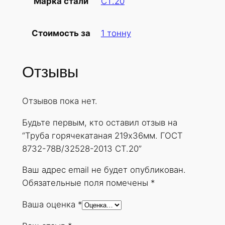
СТ.20
Марка стали
б
а
1 тонну
Стоимость за
г
о
р
Отзывы
я
ч
Отзывов пока нет.
е
к
Будьте первым, кто оставил отзыв на
а
“Труба горячекатаная 219х36мм. ГОСТ
т
8732-78В/32528-2013 СТ.20”
а
н
Ваш адрес email не будет опубликован.
а
Обязательные поля помечены
*
я
Ваша оценка
*
2
1