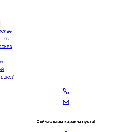
оскве
оскве
оскве
ой
ой
тавкой
Сейчас ваша корзина пуста!