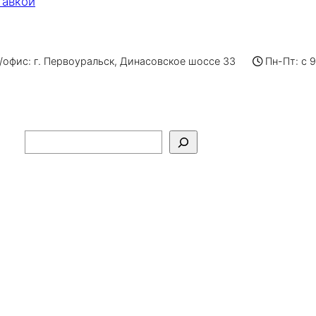
тавкой
офис: г. Первоуральск, Динасовское шоссе 33
Пн-Пт: с 
Поиск