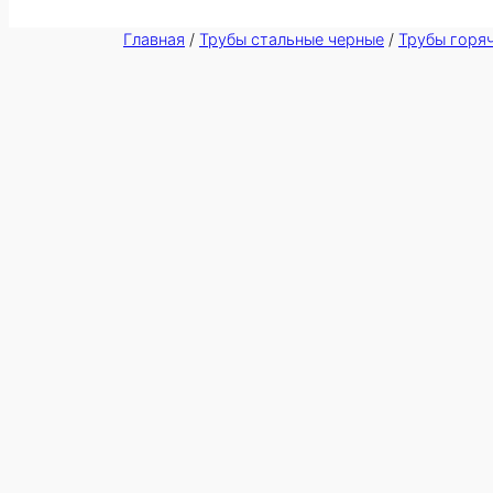
Главная
/
Трубы стальные черные
/
Трубы горя