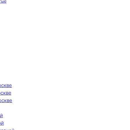
тые
оскве
оскве
оскве
ой
ой