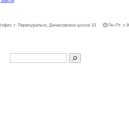
тавкой
офис: г. Первоуральск, Динасовское шоссе 33
Пн-Пт: с 
Поиск