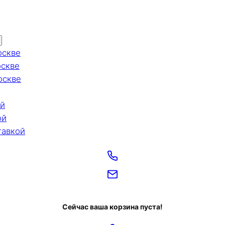
оскве
оскве
оскве
ой
ой
тавкой
Сейчас ваша корзина пуста!