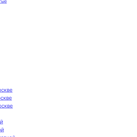
тые
оскве
оскве
оскве
ой
ой