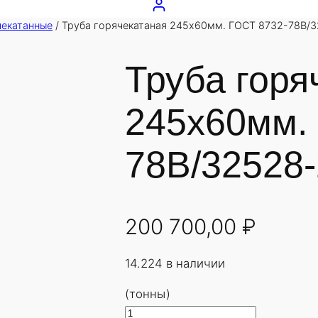
чекатанные
/ Труба горячекатаная 245х60мм. ГОСТ 8732-78В/3
Труба горя
245х60мм.
78В/32528-
200 700,00
₽
14.224 в наличии
(тонны)
К