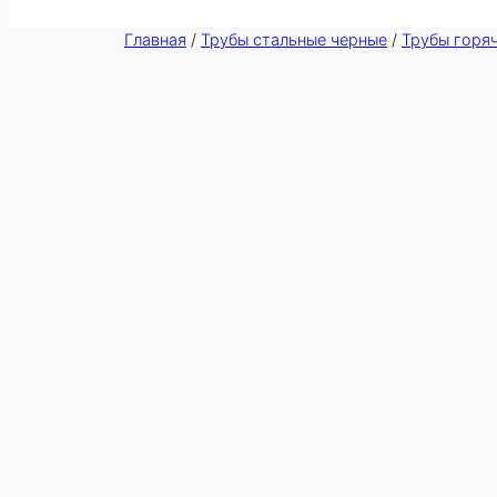
Главная
/
Трубы стальные черные
/
Трубы горя