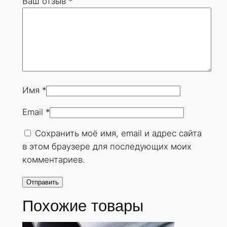
Ваш отзыв
*
3
х
4
5
м
м
.
Имя
*
Г
Email
*
О
С
Сохранить моё имя, email и адрес сайта
Т
в этом браузере для последующих моих
8
комментариев.
7
3
2
Похожие товары
-
7