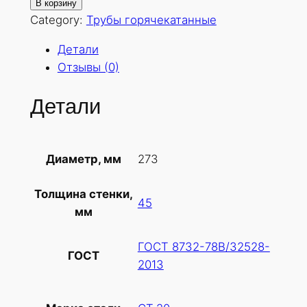
о
В корзину
л
Category:
Трубы горячекатанные
и
Детали
ч
Отзывы (0)
е
с
Детали
т
в
о
273
Диаметр, мм
т
о
Толщина стенки,
в
45
мм
а
р
ГОСТ 8732-78В/32528-
а
ГОСТ
2013
Т
р
у