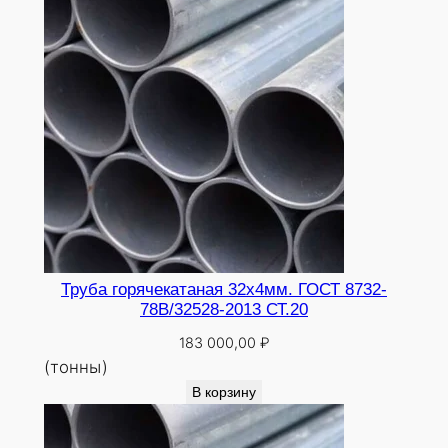
0
Труба горячекатаная 32х4мм. ГОСТ 8732-
78В/32528-2013 СТ.20
183 000,00
₽
(тонны)
В корзину