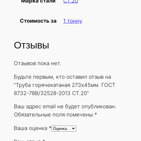
СТ.20
Марка стали
б
а
1 тонну
Стоимость за
г
о
р
Отзывы
я
ч
Отзывов пока нет.
е
к
Будьте первым, кто оставил отзыв на
а
“Труба горячекатаная 273х45мм. ГОСТ
т
8732-78В/32528-2013 СТ.20”
а
н
Ваш адрес email не будет опубликован.
а
Обязательные поля помечены
*
я
Ваша оценка
*
2
7