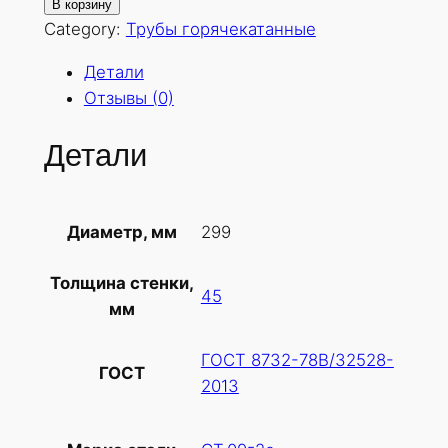
о
В корзину
л
Category:
Трубы горячекатанные
и
Детали
ч
Отзывы (0)
е
с
Детали
т
в
о
299
Диаметр, мм
т
о
Толщина стенки,
в
45
мм
а
р
ГОСТ 8732-78В/32528-
а
ГОСТ
2013
Т
р
у