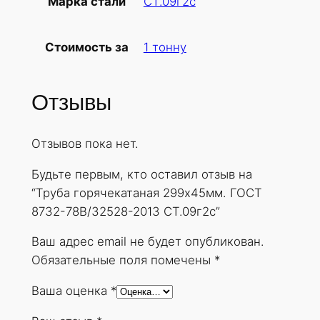
СТ.09г2с
Марка стали
б
а
1 тонну
Стоимость за
г
о
р
Отзывы
я
ч
Отзывов пока нет.
е
к
Будьте первым, кто оставил отзыв на
а
“Труба горячекатаная 299х45мм. ГОСТ
т
8732-78В/32528-2013 СТ.09г2с”
а
н
Ваш адрес email не будет опубликован.
а
Обязательные поля помечены
*
я
Ваша оценка
*
2
9