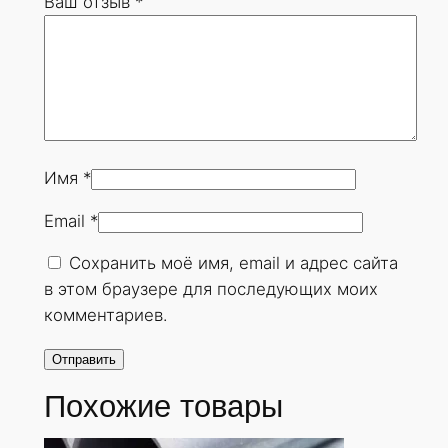
Ваш отзыв
*
9
х
4
5
м
м
.
Имя
*
Г
Email
*
О
С
Сохранить моё имя, email и адрес сайта
Т
в этом браузере для последующих моих
8
комментариев.
7
3
2
Похожие товары
-
7