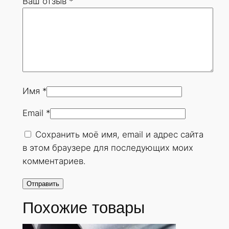
Ваш отзыв
*
5
х
2
2
м
м
.
Имя
*
Г
Email
*
О
С
Сохранить моё имя, email и адрес сайта
Т
в этом браузере для последующих моих
8
комментариев.
7
3
2
Похожие товары
-
7