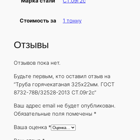
СТ.09г2с
Марка стали
б
а
1 тонну
Стоимость за
г
о
р
Отзывы
я
ч
Отзывов пока нет.
е
к
Будьте первым, кто оставил отзыв на
а
“Труба горячекатаная 325х22мм. ГОСТ
т
8732-78В/32528-2013 СТ.09г2с”
а
н
Ваш адрес email не будет опубликован.
а
Обязательные поля помечены
*
я
Ваша оценка
*
3
2