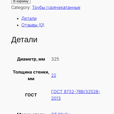
о
В корзину
л
Category:
Трубы горячекатанные
и
Детали
ч
Отзывы (0)
е
с
Детали
т
в
о
325
Диаметр, мм
т
о
Толщина стенки,
в
22
мм
а
р
ГОСТ 8732-78В/32528-
а
ГОСТ
2013
Т
р
у