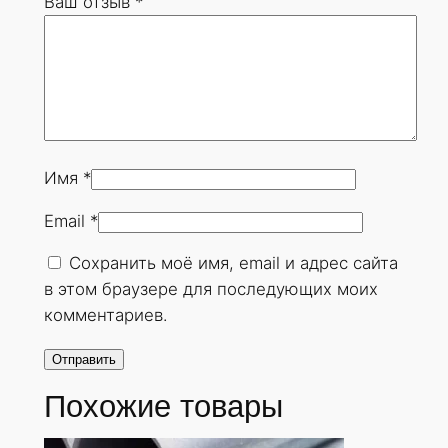
Ваш отзыв
*
5
х
3
0
м
м
.
Имя
*
Г
Email
*
О
С
Сохранить моё имя, email и адрес сайта
Т
в этом браузере для последующих моих
8
комментариев.
7
3
2
Похожие товары
-
7