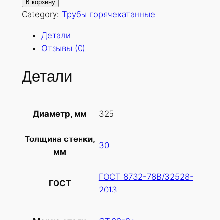
о
В корзину
л
Category:
Трубы горячекатанные
и
Детали
ч
Отзывы (0)
е
с
Детали
т
в
о
325
Диаметр, мм
т
о
Толщина стенки,
в
30
мм
а
р
ГОСТ 8732-78В/32528-
а
ГОСТ
2013
Т
р
у