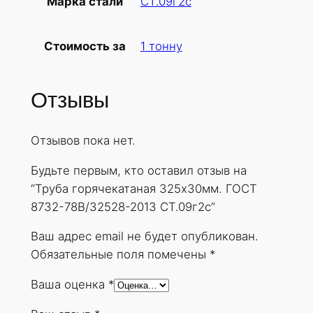
СТ.09г2с
Марка стали
б
а
1 тонну
Стоимость за
г
о
р
Отзывы
я
ч
Отзывов пока нет.
е
к
Будьте первым, кто оставил отзыв на
а
“Труба горячекатаная 325х30мм. ГОСТ
т
8732-78В/32528-2013 СТ.09г2с”
а
н
Ваш адрес email не будет опубликован.
а
Обязательные поля помечены
*
я
Ваша оценка
*
3
2