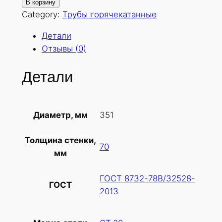
о
В корзину
л
Category:
Трубы горячекатанные
и
Детали
ч
Отзывы (0)
е
с
Детали
т
в
о
351
Диаметр, мм
т
о
Толщина стенки,
в
70
мм
а
р
ГОСТ 8732-78В/32528-
а
ГОСТ
2013
Т
р
у