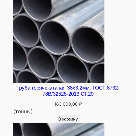
0
Труба горячекатаная 38х3,2мм. ГОСТ 8732-
78В/32528-2013 СТ.20
183 000,00
₽
(тонны)
В корзину