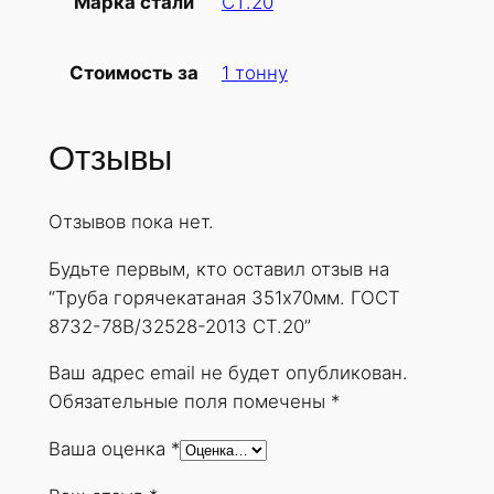
СТ.20
Марка стали
б
а
1 тонну
Стоимость за
г
о
р
Отзывы
я
ч
Отзывов пока нет.
е
к
Будьте первым, кто оставил отзыв на
а
“Труба горячекатаная 351х70мм. ГОСТ
т
8732-78В/32528-2013 СТ.20”
а
н
Ваш адрес email не будет опубликован.
а
Обязательные поля помечены
*
я
Ваша оценка
*
3
5