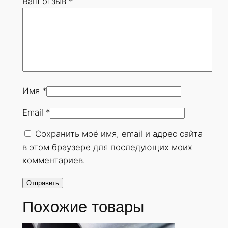
Ваш отзыв
*
1
х
7
0
м
м
.
Имя
*
Г
Email
*
О
С
Сохранить моё имя, email и адрес сайта
Т
в этом браузере для последующих моих
8
комментариев.
7
3
2
Похожие товары
-
7