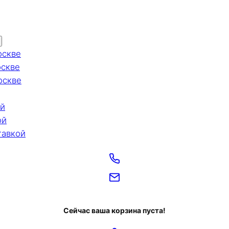
оскве
оскве
оскве
ой
ой
тавкой
Сейчас ваша корзина пуста!