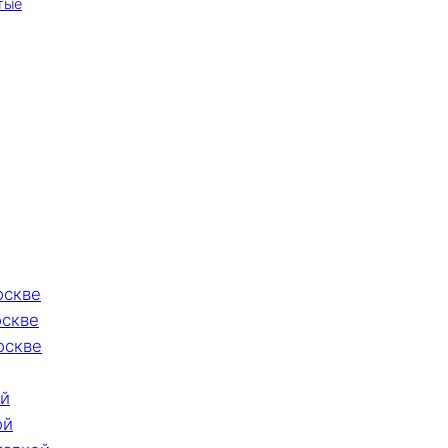
тые
оскве
оскве
оскве
ой
ой