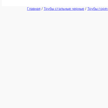
Главная
/
Трубы стальные черные
/
Трубы горя