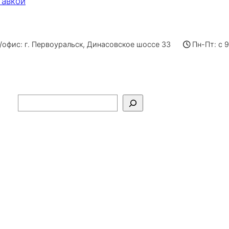
тавкой
офис: г. Первоуральск, Динасовское шоссе 33
Пн-Пт: с 
Поиск