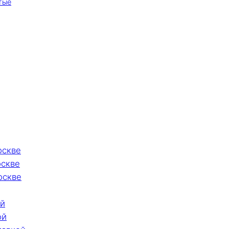
тые
оскве
оскве
оскве
ой
ой