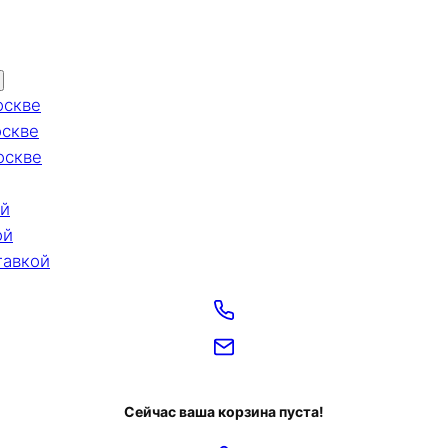
оскве
оскве
оскве
ой
ой
тавкой
Сейчас ваша корзина пуста!