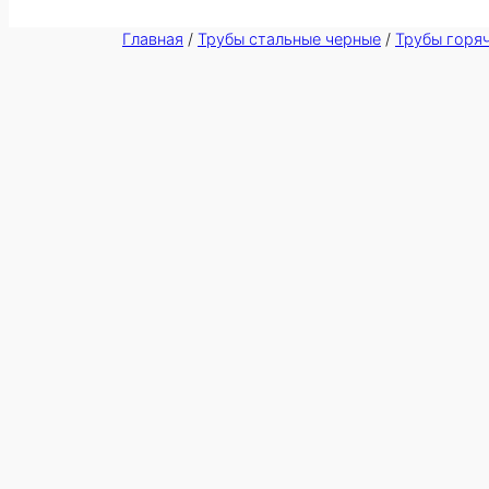
Главная
/
Трубы стальные черные
/
Трубы горя