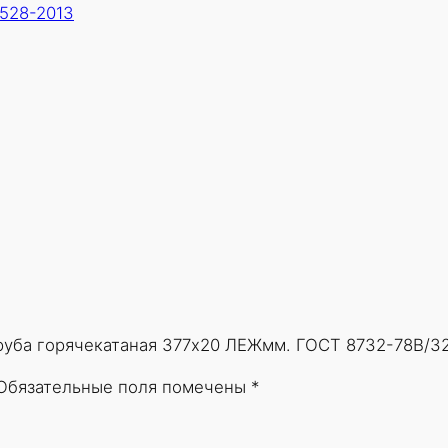
528-2013
Т
р
у
б
а
г
о
р
я
ч
е
к
а
Труба горячекатаная 377х20 ЛЕЖмм. ГОСТ 8732-78В/3
т
а
Обязательные поля помечены
*
н
а