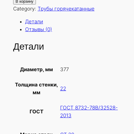
о
В корзину
л
Category:
Трубы горячекатанные
и
Детали
ч
Отзывы (0)
е
с
Детали
т
в
о
377
Диаметр, мм
т
о
Толщина стенки,
в
22
мм
а
р
ГОСТ 8732-78В/32528-
а
ГОСТ
2013
Т
р
у