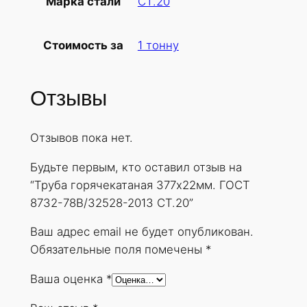
СТ.20
Марка стали
б
а
1 тонну
Стоимость за
г
о
р
Отзывы
я
ч
Отзывов пока нет.
е
к
Будьте первым, кто оставил отзыв на
а
“Труба горячекатаная 377х22мм. ГОСТ
т
8732-78В/32528-2013 СТ.20”
а
н
Ваш адрес email не будет опубликован.
а
Обязательные поля помечены
*
я
Ваша оценка
*
3
7