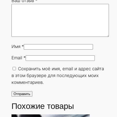
Ваш отзыв
*
7
х
2
2
м
м
.
Имя
*
Г
Email
*
О
С
Сохранить моё имя, email и адрес сайта
Т
в этом браузере для последующих моих
8
комментариев.
7
3
2
Похожие товары
-
7