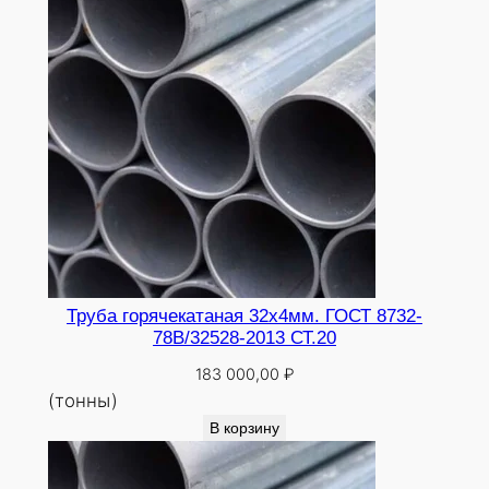
0
Труба горячекатаная 32х4мм. ГОСТ 8732-
78В/32528-2013 СТ.20
183 000,00
₽
(тонны)
В корзину