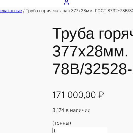
чекатанные
/ Труба горячекатаная 377х28мм. ГОСТ 8732-78В/3
Труба горя
377х28мм.
78В/32528-
171 000,00
₽
3.174 в наличии
(тонны)
К