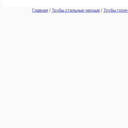
Главная
/
Трубы стальные черные
/
Трубы горя