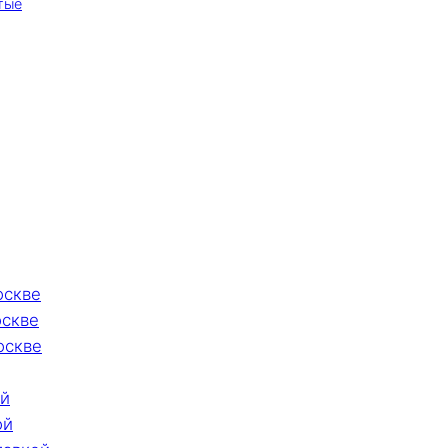
тые
оскве
оскве
оскве
ой
ой