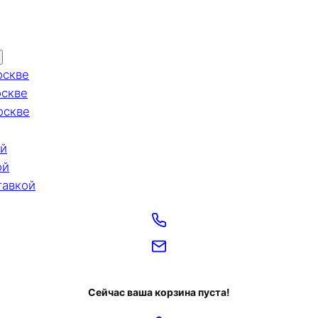
оскве
оскве
оскве
ой
ой
тавкой
Сейчас ваша корзина пуста!