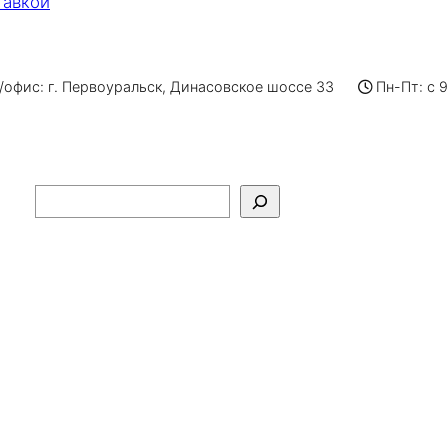
тавкой
офис: г. Первоуральск, Динасовское шоссе 33
Пн-Пт: с 
Поиск