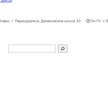
тавкой
офис: г. Первоуральск, Динасовское шоссе 33
Пн-Пт: с 
Поиск