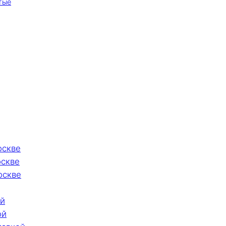
тые
оскве
оскве
оскве
ой
ой