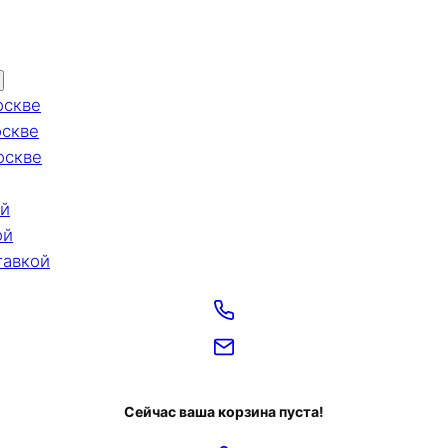
оскве
оскве
оскве
ой
ой
тавкой
Сейчас ваша корзина пуста!