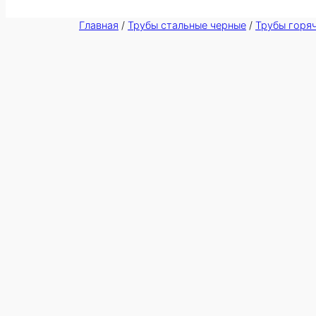
Главная
/
Трубы стальные черные
/
Трубы горя