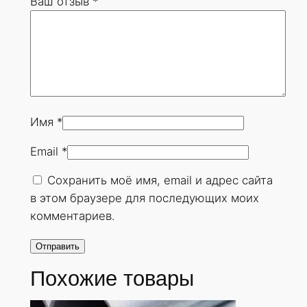
Ваш отзыв
*
6
х
3
0
м
м
.
Имя
*
Г
Email
*
О
С
Сохранить моё имя, email и адрес сайта
Т
в этом браузере для последующих моих
8
комментариев.
7
3
2
Похожие товары
-
7