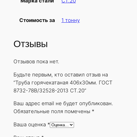
СТ.20
Марка стали
б
а
1 тонну
Стоимость за
г
о
р
Отзывы
я
ч
Отзывов пока нет.
е
к
Будьте первым, кто оставил отзыв на
а
“Труба горячекатаная 406х30мм. ГОСТ
т
8732-78В/32528-2013 СТ.20”
а
н
Ваш адрес email не будет опубликован.
а
Обязательные поля помечены
*
я
Ваша оценка
*
4
0