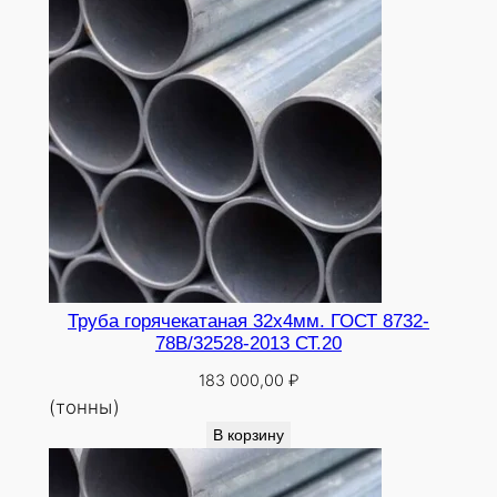
0
Труба горячекатаная 32х4мм. ГОСТ 8732-
78В/32528-2013 СТ.20
183 000,00
₽
(тонны)
В корзину