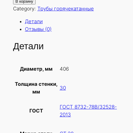
о
В корзину
л
Category:
Трубы горячекатанные
и
Детали
ч
Отзывы (0)
е
с
Детали
т
в
о
406
Диаметр, мм
т
о
Толщина стенки,
в
30
мм
а
р
ГОСТ 8732-78В/32528-
а
ГОСТ
2013
Т
р
у