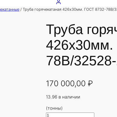
чекатанные
/ Труба горячекатаная 426х30мм. ГОСТ 8732-78В/3
Труба горя
426х30мм.
78В/32528-
170 000,00
₽
13.96 в наличии
(тонны)
К