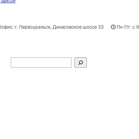
тавкой
офис: г. Первоуральск, Динасовское шоссе 33
Пн-Пт: с 
Поиск