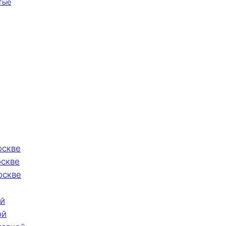
тые
оскве
оскве
оскве
ой
ой