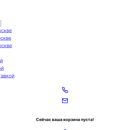
оскве
оскве
оскве
ой
ой
тавкой
Сейчас ваша корзина пуста!