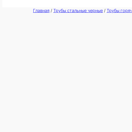
Главная
/
Трубы стальные черные
/
Трубы горя