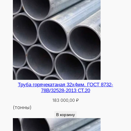
0
Труба горячекатаная 32х4мм. ГОСТ 8732-
78В/32528-2013 СТ.20
183 000,00
₽
(тонны)
В корзину