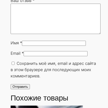
Ваш отзыв
*
0
х
1
6
м
м
.
Имя
*
Г
Email
*
О
С
Сохранить моё имя, email и адрес сайта
Т
в этом браузере для последующих моих
8
комментариев.
7
3
2
Похожие товары
-
7