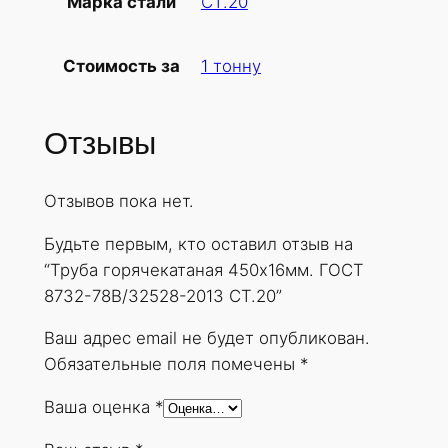
СТ.20
Марка стали
б
а
1 тонну
Стоимость за
г
о
р
Отзывы
я
ч
Отзывов пока нет.
е
к
Будьте первым, кто оставил отзыв на
а
“Труба горячекатаная 450х16мм. ГОСТ
т
8732-78В/32528-2013 СТ.20”
а
н
Ваш адрес email не будет опубликован.
а
Обязательные поля помечены
*
я
Ваша оценка
*
4
5