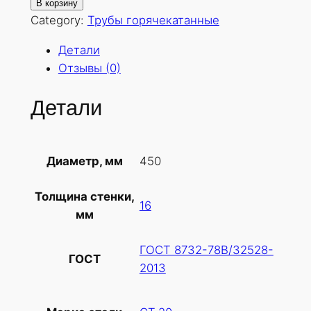
о
В корзину
л
Category:
Трубы горячекатанные
и
Детали
ч
Отзывы (0)
е
с
Детали
т
в
о
450
Диаметр, мм
т
о
Толщина стенки,
в
16
мм
а
р
ГОСТ 8732-78В/32528-
а
ГОСТ
2013
Т
р
у