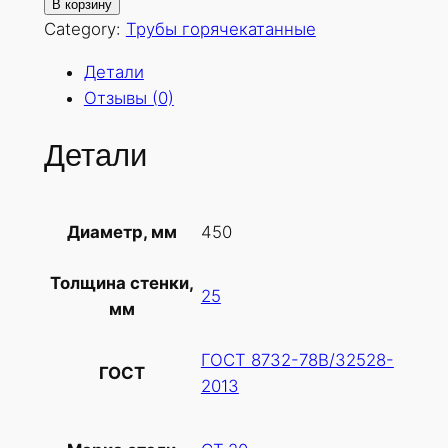
о
В корзину
л
Category:
Трубы горячекатанные
и
Детали
ч
Отзывы (0)
е
с
Детали
т
в
о
450
Диаметр, мм
т
о
Толщина стенки,
в
25
мм
а
р
ГОСТ 8732-78В/32528-
а
ГОСТ
2013
Т
р
у