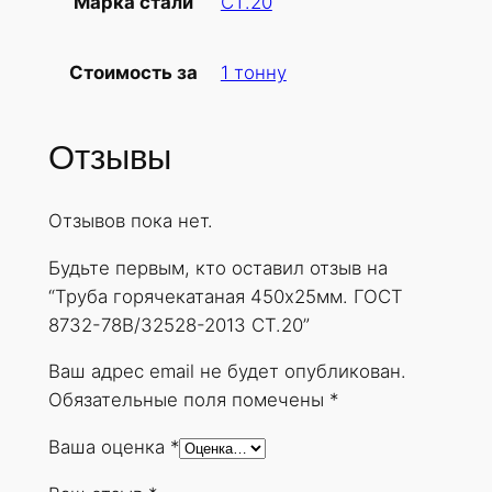
СТ.20
Марка стали
б
а
1 тонну
Стоимость за
г
о
р
Отзывы
я
ч
Отзывов пока нет.
е
к
Будьте первым, кто оставил отзыв на
а
“Труба горячекатаная 450х25мм. ГОСТ
т
8732-78В/32528-2013 СТ.20”
а
н
Ваш адрес email не будет опубликован.
а
Обязательные поля помечены
*
я
Ваша оценка
*
4
5