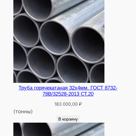
0
Труба горячекатаная 32х4мм. ГОСТ 8732-
78В/32528-2013 СТ.20
183 000,00
₽
(тонны)
В корзину