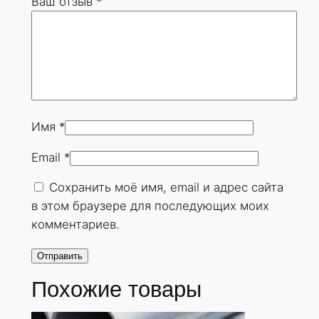
Ваш отзыв
*
0
х
2
5
м
м
.
Имя
*
Г
Email
*
О
С
Сохранить моё имя, email и адрес сайта
Т
в этом браузере для последующих моих
8
комментариев.
7
3
2
Похожие товары
-
7