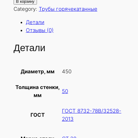
о
В корзину
л
Category:
Трубы горячекатанные
и
Детали
ч
Отзывы (0)
е
с
Детали
т
в
о
450
Диаметр, мм
т
о
Толщина стенки,
в
50
мм
а
р
ГОСТ 8732-78В/32528-
а
ГОСТ
2013
Т
р
у