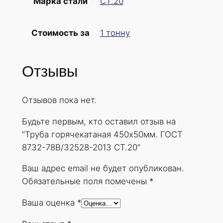
СТ.20
Марка стали
б
а
1 тонну
Стоимость за
г
о
р
Отзывы
я
ч
Отзывов пока нет.
е
к
Будьте первым, кто оставил отзыв на
а
“Труба горячекатаная 450х50мм. ГОСТ
т
8732-78В/32528-2013 СТ.20”
а
н
Ваш адрес email не будет опубликован.
а
Обязательные поля помечены
*
я
Ваша оценка
*
4
5