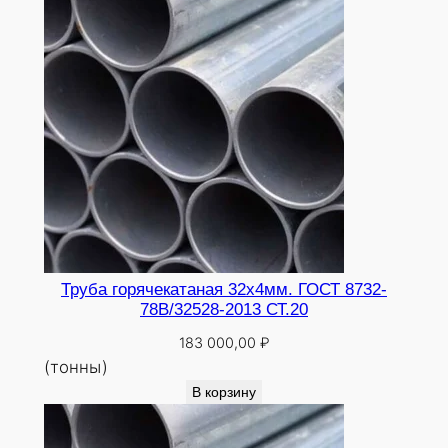
0
Труба горячекатаная 32х4мм. ГОСТ 8732-
78В/32528-2013 СТ.20
183 000,00
₽
(тонны)
В корзину