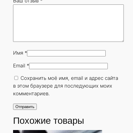
Ваш отзыв
*
0
х
5
0
м
м
.
Имя
*
Г
Email
*
О
С
Сохранить моё имя, email и адрес сайта
Т
в этом браузере для последующих моих
8
комментариев.
7
3
2
Похожие товары
-
7