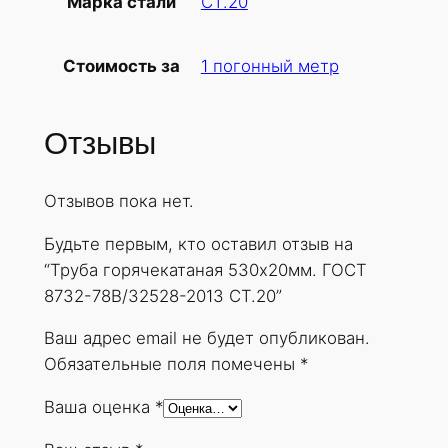
СТ.20
Марка стали
б
а
1 погонный метр
Стоимость за
г
о
р
Отзывы
я
ч
Отзывов пока нет.
е
к
Будьте первым, кто оставил отзыв на
а
“Труба горячекатаная 530х20мм. ГОСТ
т
8732-78В/32528-2013 СТ.20”
а
н
Ваш адрес email не будет опубликован.
а
Обязательные поля помечены
*
я
Ваша оценка
*
5
3