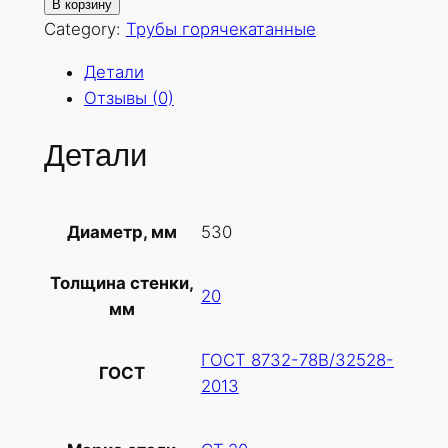
о
В корзину
л
Category:
Трубы горячекатанные
и
Детали
ч
Отзывы (0)
е
с
Детали
т
в
о
530
Диаметр, мм
т
о
Толщина стенки,
в
20
мм
а
р
ГОСТ 8732-78В/32528-
а
ГОСТ
2013
Т
р
у