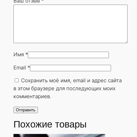
Ваш отзыв
*
0
х
2
0
м
м
.
Имя
*
Г
Email
*
О
С
Сохранить моё имя, email и адрес сайта
Т
в этом браузере для последующих моих
8
комментариев.
7
3
2
Похожие товары
-
7