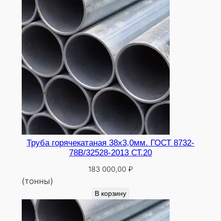
0
Труба горячекатаная 38х3,0мм. ГОСТ 8732-
78В/32528-2013 СТ.20
183 000,00
₽
(тонны)
В корзину