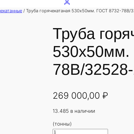
чекатанные
/ Труба горячекатаная 530х50мм. ГОСТ 8732-78В/3
Труба горя
530х50мм.
78В/32528-
269 000,00
₽
13.485 в наличии
(тонны)
К