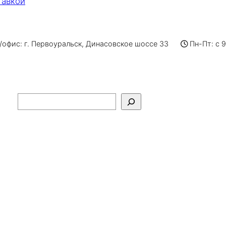
тавкой
офис: г. Первоуральск, Динасовское шоссе 33
Пн-Пт: с 
Поиск