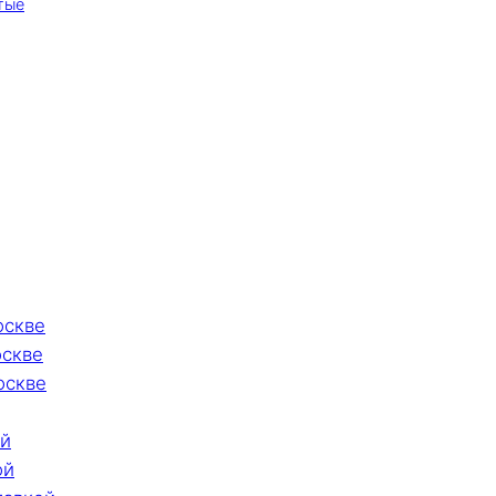
тые
оскве
оскве
оскве
ой
ой