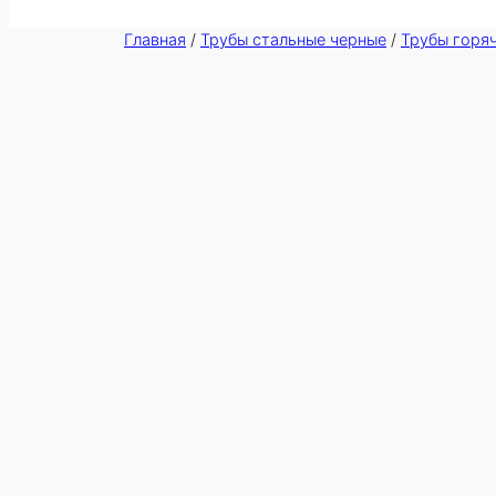
Главная
/
Трубы стальные черные
/
Трубы горя