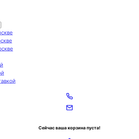
оскве
оскве
оскве
ой
ой
тавкой
Сейчас ваша корзина пуста!