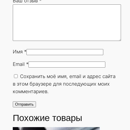
Ваш отзыв
*
0
х
1
2
м
м
.
Имя
*
Г
Email
*
О
С
Сохранить моё имя, email и адрес сайта
Т
в этом браузере для последующих моих
8
комментариев.
7
3
2
Похожие товары
-
7