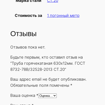
СТ.20
Марка стали
б
а
1 погонный метр
Стоимость за
г
о
р
Отзывы
я
ч
Отзывов пока нет.
е
к
Будьте первым, кто оставил отзыв на
а
“Труба горячекатаная 630х12мм. ГОСТ
т
8732-78В/32528-2013 СТ.20”
а
н
Ваш адрес email не будет опубликован.
а
Обязательные поля помечены
*
я
Ваша оценка
*
6
3