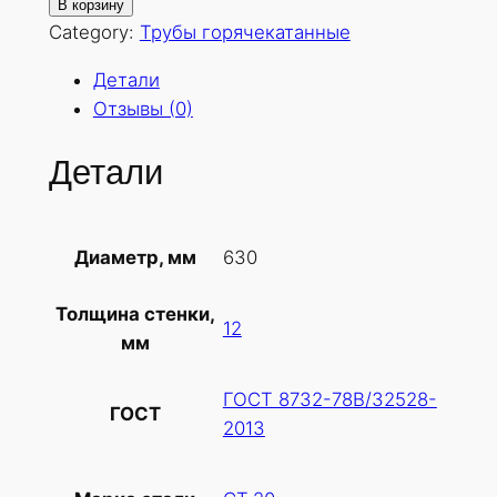
о
В корзину
л
Category:
Трубы горячекатанные
и
Детали
ч
Отзывы (0)
е
с
Детали
т
в
о
630
Диаметр, мм
т
о
Толщина стенки,
в
12
мм
а
р
ГОСТ 8732-78В/32528-
а
ГОСТ
2013
Т
р
у