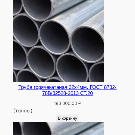
0
Труба горячекатаная 32х4мм. ГОСТ 8732-
78В/32528-2013 СТ.20
183 000,00
₽
(тонны)
В корзину