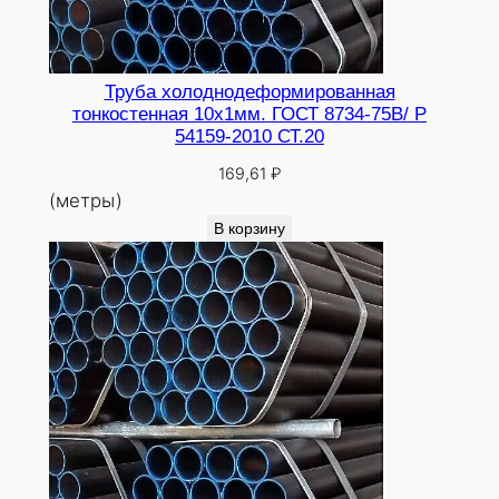
Труба холоднодеформированная
тонкостенная 10х1мм. ГОСТ 8734-75В/ Р
54159-2010 СТ.20
169,61
₽
(метры)
В корзину