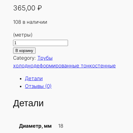
365,00
₽
108 в наличии
(метры)
К
о
В корзину
л
Category:
Трубы
и
холоднодеформированные тонкостенные
ч
Детали
е
Отзывы (0)
с
т
Детали
в
о
т
18
Диаметр, мм
о