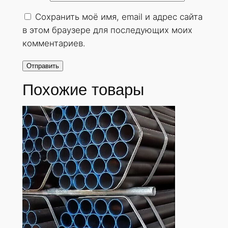
о
Сохранить моё имя, email и адрес сайта
с
в этом браузере для последующих моих
т
комментариев.
е
н
н
Похожие товары
а
я
1
8
х
3
м
м
.
Г
О