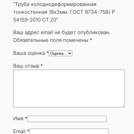
е
“Труба холоднодеформированная
ф
тонкостенная 18х3мм. ГОСТ 8734-75В/ Р
о
54159-2010 СТ.20”
р
м
Ваш адрес email не будет опубликован.
и
Обязательные поля помечены
*
р
Ваша оценка
*
о
в
Ваш отзыв
*
а
н
н
а
я
т
о
Имя
*
н
Email
*
к