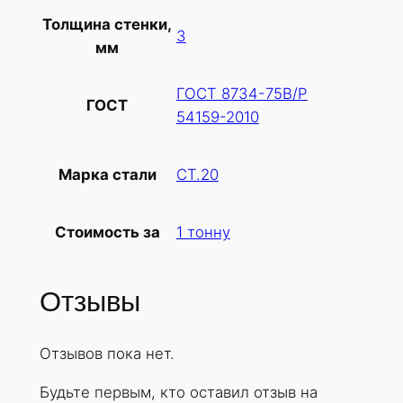
в
Толщина стенки,
а
3
мм
р
а
ГОСТ 8734-75В/Р
Т
ГОСТ
54159-2010
р
у
б
СТ.20
Марка стали
а
х
1 тонну
Стоимость за
о
л
о
Отзывы
д
н
Отзывов пока нет.
о
д
Будьте первым, кто оставил отзыв на