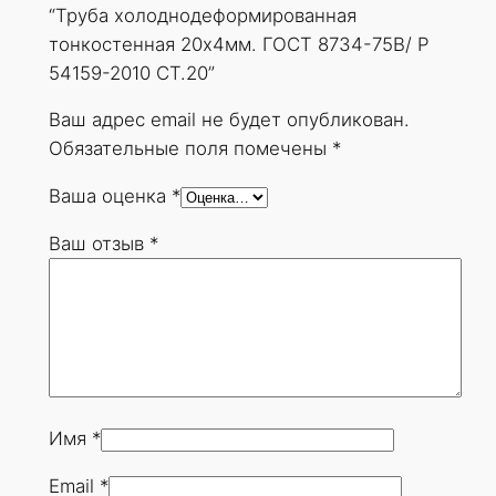
е
“Труба холоднодеформированная
ф
тонкостенная 20х4мм. ГОСТ 8734-75В/ Р
о
54159-2010 СТ.20”
р
м
Ваш адрес email не будет опубликован.
и
Обязательные поля помечены
*
р
Ваша оценка
*
о
в
Ваш отзыв
*
а
н
н
а
я
т
о
Имя
*
н
Email
*
к