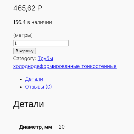
465,62
₽
156.4 в наличии
(метры)
К
о
В корзину
л
Category:
Трубы
и
холоднодеформированные тонкостенные
ч
Детали
е
Отзывы (0)
с
т
Детали
в
о
т
20
Диаметр, мм
о