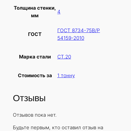
в
Толщина стенки,
а
4
мм
р
а
ГОСТ 8734-75В/Р
Т
ГОСТ
54159-2010
р
у
б
СТ.20
Марка стали
а
х
1 тонну
Стоимость за
о
л
о
Отзывы
д
н
Отзывов пока нет.
о
д
Будьте первым, кто оставил отзыв на