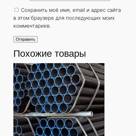
о
Сохранить моё имя, email и адрес сайта
с
в этом браузере для последующих моих
т
комментариев.
е
н
н
Похожие товары
а
я
2
0
х
4
м
м
.
Г
О