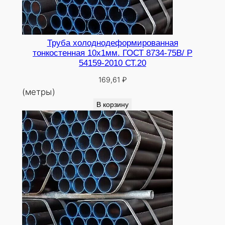
Труба холоднодеформированная
тонкостенная 10х1мм. ГОСТ 8734-75В/ Р
54159-2010 СТ.20
169,61
₽
(метры)
В корзину